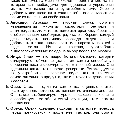
таких как омега-3 жирные кислоты, белок и клетчатка,
которые так необходимы для здоровья и укрепления
мышц. Но важно не злоупотреблять ими. Хорошо
добавить две щепотки в салат, чтобы воспользоваться
всеми их полезными свойствами.
Авокадо.
Авокадо — вкусный фрукт, богатый
незаменимыми жирными кислотами, белками и
антиоксидантами, которые помогают организму бороться
с образованием свободных радикалов. Хорошо каждый
день съедать понемногу авокадо отдельно или
добавлять в салат, намазывать или нарезать на хлеб в
виде тостов. Ну и, конечно, употреблять
вышеперечисленные блюда на выбор после тренировки.
Яйцо.
Яйца — это пища, богатая белками, которые
стимулируют обмен веществ, тем самым способствуя
снижению веса и формированию мышечной массы. Они
идеальны как до, так и после тренировки. Рекомендуется
их употреблять в вареном виде, как в качестве
самостоятельного продукта, так и в качестве дополнения
к салатам.
Овёс.
Овёс — один из самых полноценных злаков,
поэтому он является естественным источником энергии.
Он также стабилизирует уровень сахара в крови и
способствует метаболической функции, тем самым
снижая вес.
Орехи.
Орехи идеально подходят в качестве перекуса
перед тренировкой и после неё, так как они богаты