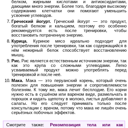
белком, жирными кислотами и антиоксидантами,
дающими много энергии. Более того, благодаря высокому
содержанию клетчатки они помогают уменьшить
усвоение углеводов.
Греческий йогурт.
Греческий йогурт — это продукт,
богатый белком и кальцием, поэтому его особенно
рекомендуется есть после тренировки, чтобы
восстановить потраченную энергию.
Курица.
Куриное мясо идеально подходит для
употребления после тренировки, так как содержащийся в
нём нежирный белок способствует восстановлению
мышц.
Рис.
Рис является естественным источником энергии, так
как это крупа со сложными углеводами. Легко
усваиваемый продукт можно употреблять перед
тренировкой и после неё.
Мака.
Мака — это перуанский корень, который очень
полезен для повышения энергии и сопротивляемости
болезням. К тому же, мака лечит бесплодие. Его корни
нужно есть в сушёном или вареном виде, размельчать в
порошок и кидать щепотку в молоко, листья добавляют в
салаты. Но его следует принимать только после
консультации с врачом, потому что мака не лишён очень
серьёзных побочных эффектов.
Смотрите также:
Рекомпозиция тела или как