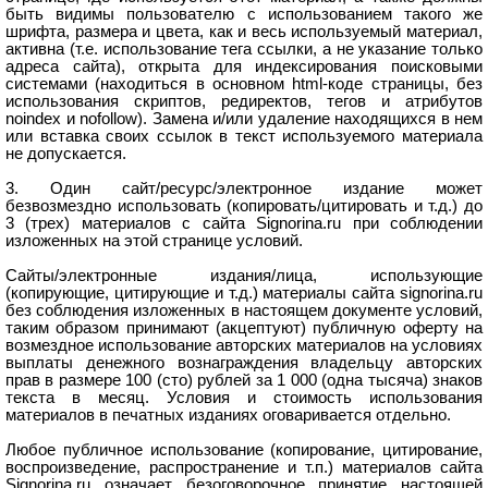
быть видимы пользователю с использованием такого же
шрифта, размера и цвета, как и весь используемый материал,
активна (т.е. использование тега ссылки, а не указание только
адреса сайта), открыта для индексирования поисковыми
системами (находиться в основном html-коде страницы, без
использования скриптов, редиректов, тегов и атрибутов
noindex и nofollow). Замена и/или удаление находящихся в нем
или вставка своих ссылок в текст используемого материала
не допускается.
3. Один сайт/ресурс/электронное издание может
безвозмездно использовать (копировать/цитировать и т.д.) до
3 (трех) материалов с сайта Signorina.ru при соблюдении
изложенных на этой странице условий.
Сайты/электронные издания/лица, использующие
(копирующие, цитирующие и т.д.) материалы сайта signorina.ru
без соблюдения изложенных в настоящем документе условий,
таким образом принимают (акцептуют) публичную оферту на
возмездное использование авторских материалов на условиях
выплаты денежного вознаграждения владельцу авторских
прав в размере 100 (сто) рублей за 1 000 (одна тысяча) знаков
текста в месяц. Условия и стоимость использования
материалов в печатных изданиях оговаривается отдельно.
Любое публичное использование (копирование, цитирование,
воспроизведение, распространение и т.п.) материалов сайта
Signorina.ru означает безоговорочное принятие настоящей