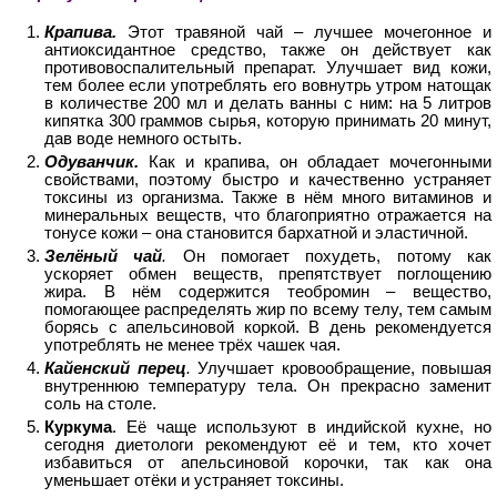
Крапива.
Этот травяной чай – лучшее мочегонное и
антиоксидантное средство, также он действует как
противовоспалительный препарат. Улучшает вид кожи,
тем более если употреблять его вовнутрь утром натощак
в количестве 200 мл и делать ванны с ним: на 5 литров
кипятка 300 граммов сырья, которую принимать 20 минут,
дав воде немного остыть.
Одуванчик.
Как и крапива, он обладает мочегонными
свойствами, поэтому быстро и качественно устраняет
токсины из организма. Также в нём много витаминов и
минеральных веществ, что благоприятно отражается на
тонусе кожи – она становится бархатной и эластичной.
Зелёный чай
.
Он помогает похудеть, потому как
ускоряет обмен веществ, препятствует поглощению
жира. В нём содержится теобромин – вещество,
помогающее распределять жир по всему телу, тем самым
борясь с апельсиновой коркой. В день рекомендуется
употреблять не менее трёх чашек чая.
Кайенский перец
.
Улучшает кровообращение, повышая
внутреннюю температуру тела. Он прекрасно заменит
соль на столе.
Куркума
. Её чаще используют в индийской кухне, но
сегодня диетологи рекомендуют её и тем, кто хочет
избавиться от апельсиновой корочки, так как она
уменьшает отёки и устраняет токсины.