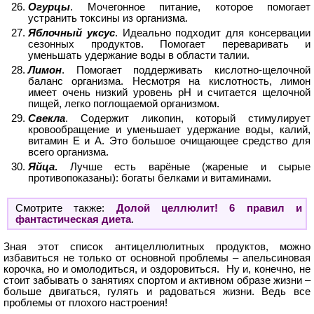
Огурцы
. Мочегонное питание, которое помогает
устранить токсины из организма.
Яблочный уксус
. Идеально подходит для консервации
сезонных продуктов. Помогает переваривать и
уменьшать удержание воды в области талии.
Лимон
. Помогает поддерживать кислотно-щелочной
баланс организма. Несмотря на кислотность, лимон
имеет очень низкий уровень pH и считается щелочной
пищей, легко поглощаемой организмом.
Свекла
. Содержит ликопин, который стимулирует
кровообращение и уменьшает удержание воды, калий,
витамин Е и А. Это большое очищающее средство для
всего организма.
Яйца
.
Лучше есть варёные (жареные и сырые
противопоказаны): богаты белками и витаминами.
Смотрите также:
Долой целлюлит! 6 правил и
фантастическая диета
.
Зная этот список антицеллюлитных продуктов, можно
избавиться не только от основной проблемы – апельсиновая
корочка, но и омолодиться, и оздоровиться. Ну и, конечно, не
стоит забывать о занятиях спортом и активном образе жизни –
больше двигаться, гулять и радоваться жизни. Ведь все
проблемы от плохого настроения!