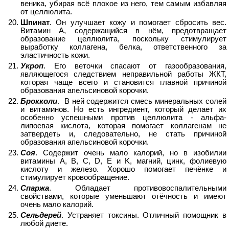
веника, убирая всё плохое из него, тем самым избавляя
от целлюлита.
Шпинат
. Он улучшает кожу и помогает сбросить вес.
Витамин А, содержащийся в нём, предотвращает
образование целлюлита, поскольку стимулирует
выработку коллагена, белка, ответственного за
эластичность кожи.
Укроп
. Его веточки спасают от газообразования,
являющегося следствием неправильной работы ЖКТ,
которая чаще всего и становится главной причиной
образования апельсиновой корочки.
Брокколи
. В ней содержится смесь минеральных солей
и витаминов. Но есть ингредиент, который делает их
особенно успешными против целлюлита - альфа-
липоевая кислота, которая помогает коллагенам не
затвердеть и, следовательно, не стать причиной
образования апельсиновой корочки.
Соя
. Содержит очень мало калорий, но в изобилии
витамины A, B, C, D, E и K, магний, цинк, фолиевую
кислоту и железо. Хорошо помогает печёнке и
стимулирует кровообращение.
Спаржа
. Обладает противовоспалительными
свойствами, которые уменьшают отёчность и имеют
очень мало калорий.
Сельдерей
. Устраняет токсины. Отличный помощник в
любой диете.