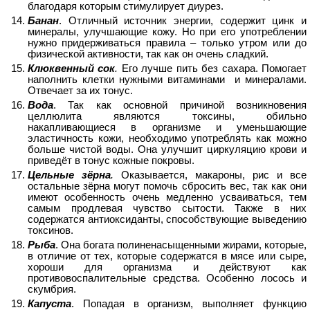
благодаря которым стимулирует диурез.
Банан
. Отличный источник энергии, содержит цинк и
минералы, улучшающие кожу. Но при его употреблении
нужно придерживаться правила – только утром или до
физической активности, так как он очень сладкий.
Клюквенный сок
.
Его лучше пить без сахара. Помогает
наполнить клетки нужными витаминами и минералами.
Отвечает за их тонус.
Вода
. Так как основной причиной возникновения
целлюлита являются токсины, обильно
накапливающиеся в организме и уменьшающие
эластичность кожи, необходимо употреблять как можно
больше чистой воды. Она улучшит циркуляцию крови и
приведёт в тонус кожные покровы.
Цельные зёрна
.
Оказывается, макароны, рис и все
остальные зёрна могут помочь сбросить вес, так как они
имеют особенность очень медленно усваиваться, тем
самым продлевая чувство сытости. Также в них
содержатся антиоксиданты, способствующие выведению
токсинов.
Рыба
. Она богата полиненасыщенными жирами, которые,
в отличие от тех, которые содержатся в мясе или сыре,
хороши для организма и действуют как
противовоспалительные средства. Особенно лосось и
скумбрия.
Капуста
. Попадая в организм, выполняет функцию