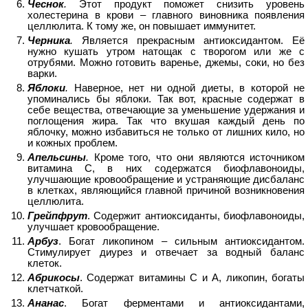
Чеснок
.
Этот продукт поможет снизить уровень
холестерина в крови – главного виновника появления
целлюлита. К тому же, он повышает иммунитет.
Черника
.
Является прекрасным антиоксидантом. Её
нужно кушать утром натощак с творогом или же с
отрубями. Можно готовить варенье, джемы, соки, но без
варки.
Яблоки
.
Наверное, нет ни одной диеты, в которой не
упоминались бы яблоки. Так вот, красные содержат в
себе вещества, отвечающие за уменьшение удержания и
поглощения жира. Так что вкушая каждый день по
яблочку, можно избавиться не только от лишних кило, но
и кожных проблем.
Апельсины
.
Кроме того, что они являются источником
витамина С, в них содержатся биофлавоноиды,
улучшающие кровообращение и устраняющие дисбаланс
в клетках, являющийся главной причиной возникновения
целлюлита.
Грейпфрут
. Содержит антиоксиданты, биофлавоноиды,
улучшает кровообращение.
Арбуз
. Богат ликопином – сильным антиоксидантом.
Стимулирует диурез и отвечает за водный баланс
клеток.
Абрикосы
. Содержат витамины С и А, ликопин, богаты
клетчаткой.
Ананас
. Богат ферментами и антиоксидантами,