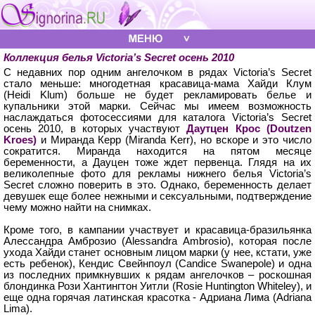
Коллекция белья Victoria’s Secret осень 2010
С недавних пор одним ангелочком в рядах Victoria’s Secret
стало меньше: многодетная красавица-мама Хайди Клум
(Heidi Klum) больше не будет рекламировать белье и
купальники этой марки. Сейчас мы имеем возможность
наслаждаться фотосессиями для каталога Victoria’s Secret
осень 2010, в которых участвуют
Даутцен Крос (Doutzen
Kroes)
и Миранда Керр (Miranda Kerr), но вскоре и это число
сократится. Миранда находится на пятом месяце
беременности, а Дауцен тоже ждет первенца. Глядя на их
великолепные фото для рекламы нижнего белья Victoria’s
Secret сложно поверить в это. Однако, беременность делает
девушек еще более нежными и сексуальными, подтверждение
чему можно найти на снимках.
Кроме того, в кампании участвует и красавица-бразильянка
Алессандра Амброзио (Alessandra Ambrosio), которая после
ухода Хайди станет основным лицом марки (у нее, кстати, уже
есть ребенок), Кендис Свейнпоул (Candice Swanepole) и одна
из последних примкнувших к рядам ангелочков – роскошная
блондинка Рози Хантингтон Уитли (Rosie Huntington Whiteley), и
еще одна горячая латинская красотка - Адриана Лима (Adriana
Lima).