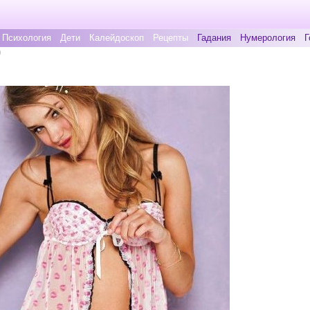
Психология
Дети
Калейдоскоп
Рецепты
Гадания
Нумерология
Г
0