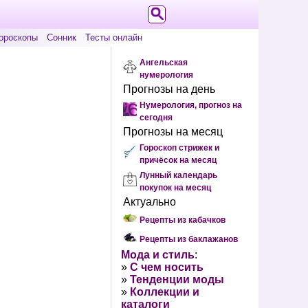
ороскопы
Сонник
Тесты онлайн
Ангельская
нумерология
Прогнозы на день
Нумерология, прогноз на
сегодня
Прогнозы на месяц
Гороскоп стрижек и
причёсок на месяц
Лунный календарь
покупок на месяц
Актуально
Рецепты из кабачков
Рецепты из баклажанов
Мода и стиль
:
»
С чем носить
»
Тенденции моды
»
Коллекции и
каталоги