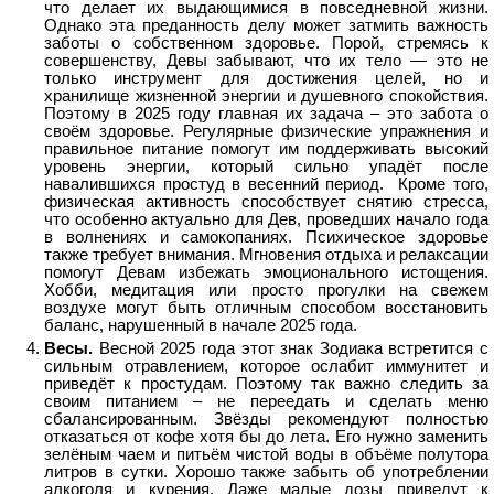
что делает их выдающимися в повседневной жизни.
Однако эта преданность делу может затмить важность
заботы о собственном здоровье. Порой, стремясь к
совершенству, Девы забывают, что их тело — это не
только инструмент для достижения целей, но и
хранилище жизненной энергии и душевного спокойствия.
Поэтому в 2025 году главная их задача – это забота о
своём здоровье. Регулярные физические упражнения и
правильное питание помогут им поддерживать высокий
уровень энергии, который сильно упадёт после
навалившихся простуд в весенний период. Кроме того,
физическая активность способствует снятию стресса,
что особенно актуально для Дев, проведших начало года
в волнениях и самокопаниях. Психическое здоровье
также требует внимания. Мгновения отдыха и релаксации
помогут Девам избежать эмоционального истощения.
Хобби, медитация или просто прогулки на свежем
воздухе могут быть отличным способом восстановить
баланс, нарушенный в начале 2025 года.
Весы.
Весной 2025 года этот знак Зодиака встретится с
сильным отравлением, которое ослабит иммунитет и
приведёт к простудам. Поэтому так важно следить за
своим питанием – не переедать и сделать меню
сбалансированным. Звёзды рекомендуют полностью
отказаться от кофе хотя бы до лета. Его нужно заменить
зелёным чаем и питьём чистой воды в объёме полутора
литров в сутки. Хорошо также забыть об употреблении
алкоголя и курения. Даже малые дозы приведут к