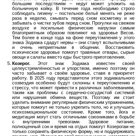
большим последствиям – недуг может уложить на
больничную койку. В течение года необходимо строго
соблюдать гигиену – постельное бельё менять не реже
раза в неделю, смывать перед сном косметику и не
забывать о чистке зубов перед сном. Прогулки на свежем
воздухе и посильные физические нагрузки самым
благоприятным образом повлияют на здоровье Весов.
Тем более в конце года на фоне переутомления у этого
знака Зодиака сдадут нервы – они станут вспыльчивыми
и очень неприятными в общении. Восстановить
психическое здоровье помогут травяные отвары, сырые
овощи и салаты вместо еды быстрого приготовления.
Козерог.
Этот знак Зодиака известен своей
целеустремлённостью и упорством, именно поэтому он
часто забывает о своём здоровье, ставя в приоритет
работу. В 2025 году представители этого зодиакального
созвездия особенно будут склонны к переутомлению и
стрессу, что может привести к различных заболеваниям,
таким как проблемы с сердечно-сосудистой системой
или нарушения обмена веществ. Поэтому им стоит
уделить внимание регулярным физическим упражнениям,
которые помогут не только укрепить тело, но и улучшить
психоэмоциональное состояние. Кроме того, йога и
медитация могут стать отличными союзниками в борьбе
с внутренними тревогами. Здоровое питание,
полноценный сон и время на отдых помогут Козерогам не
только сохранять физическую форму, но и поддерживать