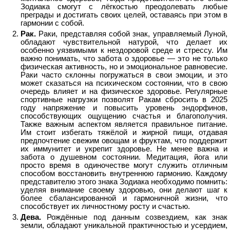
Зодиака смогут с лёгкостью преодолевать любые
преграды и достигать своих целей, оставаясь при этом в
гармонии с собой.
Рак.
Раки, представляя собой знак, управляемый Луной,
обладают чувствительной натурой, что делает их
особенно уязвимыми к нездоровой среде и стрессу. Им
важно понимать, что забота о здоровье — это не только
физическая активность, но и эмоциональное равновесие.
Раки часто склонны погружаться в свои эмоции, и это
может сказаться на психическом состоянии, что в свою
очередь влияет и на физическое здоровье. Регулярные
спортивные нагрузки позволят Ракам сбросить в 2025
году напряжение и повысить уровень эндорфинов,
способствующих ощущению счастья и благополучия.
Также важным аспектом является правильное питание.
Им стоит избегать тяжёлой и жирной пищи, отдавая
предпочтение свежим овощам и фруктам, что поддержит
их иммунитет и укрепит здоровье. Не менее важна и
забота о душевном состоянии. Медитация, йога или
просто время в одиночестве могут служить отличным
способом восстановить внутреннюю гармонию. Каждому
представителю этого знака Зодиака необходимо помнить:
уделяя внимание своему здоровью, они делают шаг к
более сбалансированной и гармоничной жизни, что
способствует их личностному росту и счастью.
Дева.
Рождённые под данным созвездием, как знак
земли, обладают уникальной практичностью и усердием,