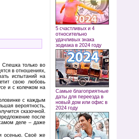
5 счастливых и 4
относительно
удачливых знака
зодиака в 2024 году
. Спешка только во
дятся в отношениях,
вать испытаний на
ретит свою любовь
усе и с колечком на
Самые благоприятные
даты для переезда в
половинке с каждым
новый дом или офис в
льшая вероятность,
2024 году
лучится сказочной.
 предложение после
самом деле – даже
и осенью. Своё же