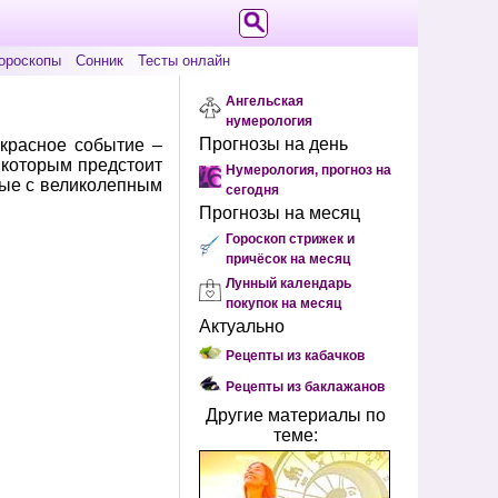
ороскопы
Сонник
Тесты онлайн
Ангельская
нумерология
Прогнозы на день
екрасное событие –
 которым предстоит
Нумерология, прогноз на
ные с великолепным
сегодня
Прогнозы на месяц
Гороскоп стрижек и
причёсок на месяц
Лунный календарь
покупок на месяц
Актуально
Рецепты из кабачков
Рецепты из баклажанов
Другие материалы по
теме: