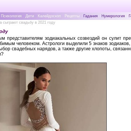
Психология
Дети
Калейдоскоп
Рецепты
Гадания
Нумерология
Г
а сыграют свадьбу в 2021 году
году
ым представителям зодиакальных созвездий он сулит пр
бимым человеком. Астрологи выделили 5 знаков зодиаков,
ыбор свадебных нарядов, а также другие хлопоты, связан
и?