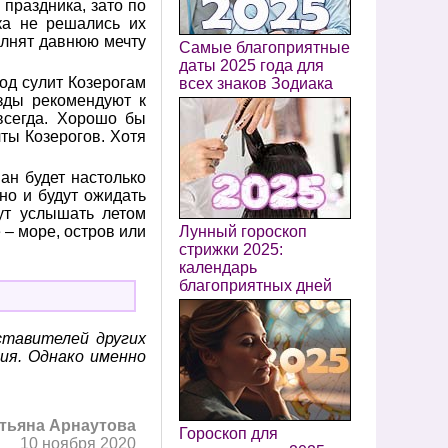
 праздника, зато по
ка не решались их
олнят давнюю мечту
Самые благоприятные
даты 2025 года для
год сулит Козерогам
всех знаков Зодиака
зды рекомендуют к
авсегда. Хорошо бы
ты Козерогов. Хотя
ан будет настолько
но и будут ожидать
гут услышать летом
 – море, остров или
Лунный гороскоп
стрижки 2025:
календарь
благоприятных дней
ставителей других
ия. Однако именно
тьяна Арнаутова
Гороскоп для
10 ноября 2020