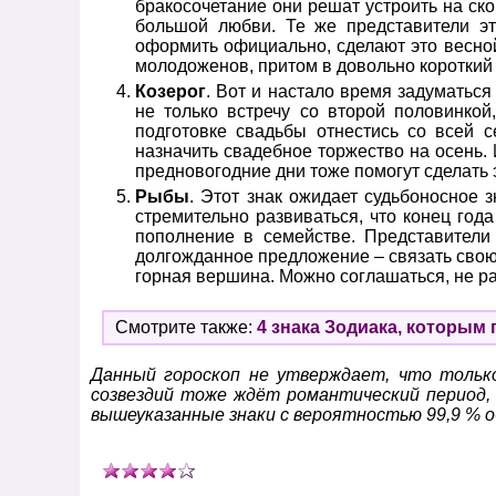
бракосочетание они решат устроить на ско
большой любви. Те же представители эт
оформить официально, сделают это весно
молодоженов, притом в довольно короткий
Козерог
. Вот и настало время задуматься 
не только встречу со второй половинко
подготовке свадьбы отнестись со всей с
назначить свадебное торжество на осень.
предновогодние дни тоже помогут сделать
Рыбы
. Этот знак ожидает судьбоносное 
стремительно развиваться, что конец год
пополнение в семействе. Представители 
долгожданное предложение – связать свою 
горная вершина. Можно соглашаться, не 
Смотрите также:
4 знака Зодиака, которым 
Данный гороскоп не утверждает, что только
созвездий тоже ждёт романтический период,
вышеуказанные знаки с вероятностью 99,9 % 