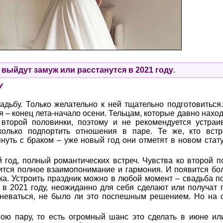
 выйдут замуж или расстанутся в 2021 году
.
у
вадьбу. Только желательно к ней тщательно подготовиться
 – конец лета-начало осени. Тельцам, которые давно нахо
 второй половинки, поэтому и не рекомендуется устраи
сколько подпортить отношения в паре. Те же, кто вст
януть с браком – уже новый год они отметят в новом стат
 год, полный романтических встреч. Чувства ко второй 
рится полное взаимопонимание и гармония. И появится бо
а. Устроить праздник можно в любой момент – свадьба по
 в 2021 году, неожиданно для себя сделают или получат
омневаться, не было ли это поспешным решением. Но на 
.
ою пару, то есть огромный шанс это сделать в июне ил