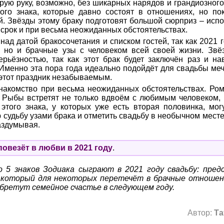
рую руку, возможно, без шикарных нарядов и грандиозного
ого знака, которые давно состоят в отношениях, но по
й. Звёзды этому браку подготовят большой сюрприз – исп
 срок и при весьма неожиданных обстоятельствах.
над датой бракосочетания и списком гостей, так как 2021 
й, но и брачные узы с человеком всей своей жизни. Звё
ерьёзностью, так как этот брак будет заключён раз и н
 Именно эта пора года идеально подойдёт для свадьбы меч
 этот праздник незабываемым.
знакомство при весьма неожиданных обстоятельствах. Ром
а Рыбы встретят не только вдвоём с любимым человеком, 
этого знака, у которых уже есть вторая половинка, мо
судьбу узами брака и отметить свадьбу в необычном месте
раздумывая.
повезёт в любви в 2021 году
.
 5 знаков Зодиака сыграют в 2021 году свадьбу: пред
 который для некоторых перетечёт в брачные отношен
обретут семейное счастье в следующем году.
Автор:
Та