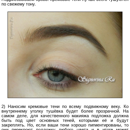
по свежему тону.
2) Наносим кремовые тени по всему подвижному веку. Ко
внутреннему уголку тушёвка будет более прозрачной. На
самом деле, для качественного макияжа подложка должна
быть под цвет основных теней, которыми её и будут
закреплять. Но, если ваши тени хорошо пигментированы, то
они перекроют подложку любого цвета и в итоге может