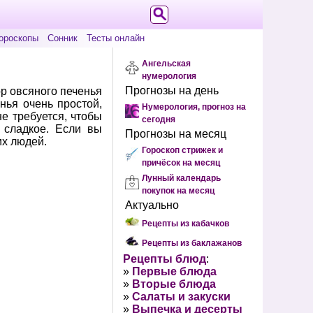
ороскопы
Сонник
Тесты онлайн
Ангельская
нумерология
Прогнозы на день
р овсяного печенья
нья очень простой,
Нумерология, прогноз на
е требуется, чтобы
сегодня
 сладкое. Если вы
Прогнозы на месяц
их людей.
Гороскоп стрижек и
причёсок на месяц
Лунный календарь
покупок на месяц
Актуально
Рецепты из кабачков
Рецепты из баклажанов
Рецепты блюд
:
»
Первые блюда
»
Вторые блюда
»
Салаты и закуски
»
Выпечка и десерты