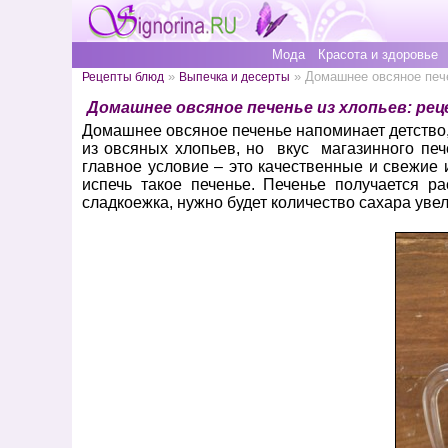
Мода
Красота и здоровье
»
» Домашнее овсяное пече
Рецепты блюд
Выпечка и десерты
Домашнее овсяное печенье из хлопьев: ре
Домашнее овсяное печенье напоминает детство,
из овсяных хлопьев, но вкус магазинного печ
главное условие – это качественные и свежие 
испечь такое печенье. Печенье получается р
сладкоежка, нужно будет количество сахара увел