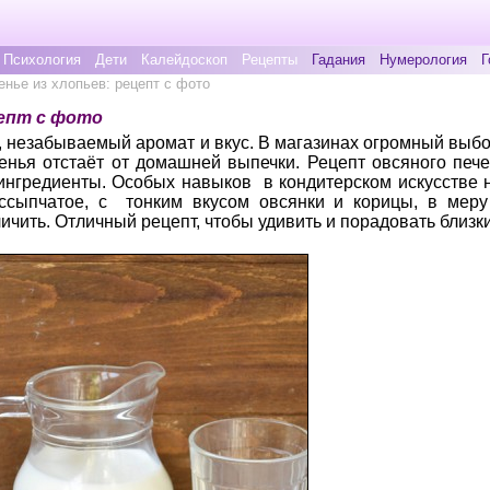
Психология
Дети
Калейдоскоп
Рецепты
Гадания
Нумерология
Г
нье из хлопьев: рецепт с фото
цепт с фото
 незабываемый аромат и вкус. В магазинах огромный выбо
енья отстаёт от домашней выпечки. Рецепт овсяного пече
ингредиенты. Особых навыков в кондитерском искусстве н
ассыпчатое, с тонким вкусом овсянки и корицы, в меру
ичить. Отличный рецепт, чтобы удивить и порадовать близк