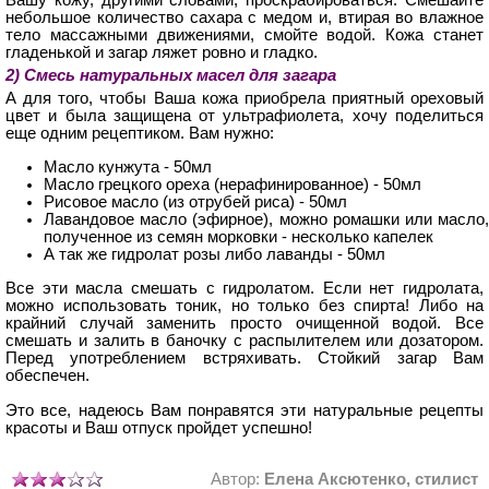
Вашу кожу, другими словами, проскрабироваться. Смешайте
небольшое количество сахара с медом и, втирая во влажное
тело массажными движениями, смойте водой. Кожа станет
гладенькой и загар ляжет ровно и гладко.
2) Смесь натуральных масел для загара
А для того, чтобы Ваша кожа приобрела приятный ореховый
цвет и была защищена от ультрафиолета, хочу поделиться
еще одним рецептиком. Вам нужно:
Масло кунжута - 50мл
Масло грецкого ореха (нерафинированное) - 50мл
Рисовое масло (из отрубей риса) - 50мл
Лавандовое масло (эфирное), можно ромашки или масло,
полученное из семян морковки - несколько капелек
А так же гидролат розы либо лаванды - 50мл
Все эти масла смешать с гидролатом. Если нет гидролата,
можно использовать тоник, но только без спирта! Либо на
крайний случай заменить просто очищенной водой. Все
смешать и залить в баночку с распылителем или дозатором.
Перед употреблением встряхивать. Стойкий загар Вам
обеспечен.
Это все, надеюсь Вам понравятся эти натуральные рецепты
красоты и Ваш отпуск пройдет успешно!
Автор:
Елена Аксютенко, стилист