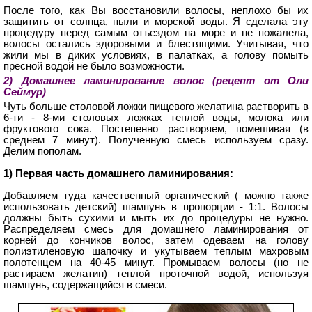
После того, как Вы восстановили волосы, неплохо бы их
защитить от солнца, пыли и морской воды. Я сделала эту
процедуру перед самым отъездом на море и не пожалела,
волосы остались здоровыми и блестящими. Учитывая, что
жили мы в диких условиях, в палатках, а голову помыть
пресной водой не было возможности.
2) Домашнее ламинирование волос (рецепт от Оли
Сеймур)
Чуть больше столовой ложки пищевого желатина растворить в
6-ти - 8-ми столовых ложках теплой воды, молока или
фруктового сока. Постепенно растворяем, помешивая (в
среднем 7 минут). Полученную смесь используем сразу.
Делим пополам.
1) Первая часть домашнего ламинирования:
Добавляем туда качественный органический ( можно также
использовать детский) шампунь в пропорции - 1:1. Волосы
должны быть сухими и мыть их до процедуры не нужно.
Распределяем смесь для домашнего ламинирования от
корней до кончиков волос, затем одеваем на голову
полиэтиленовую шапочку и укутываем теплым махровым
полотенцем на 40-45 минут. Промываем волосы (но не
растираем желатин) теплой проточной водой, используя
шампунь, содержащийся в смеси.