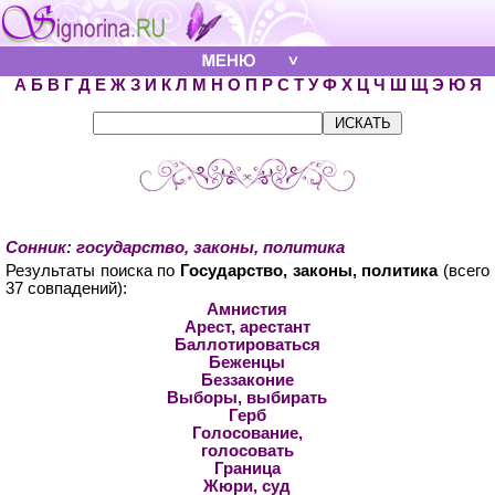
А
Б
В
Г
Д
Е
Ж
З
И
К
Л
М
Н
О
П
Р
С
Т
У
Ф
Х
Ц
Ч
Ш
Щ
Э
Ю
Я
Сонник: государство, законы, политика
Результаты поиска по
Государство, законы, политика
(всего
37 совпадений):
Амнистия
Арест, арестант
Баллотироваться
Беженцы
Беззаконие
Выборы, выбирать
Герб
Голосование,
голосовать
Граница
Жюри, суд