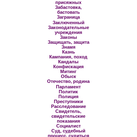
присяжных
Забастовка,
бастовать
Заграница
Заключенный
Законодательные
учреждения
Законы
Защищать, защита
Знамя
Казнь
Кампания, поход
Кандалы
Конфискация
Митинг
Обыск
Отечество, родина
Парламент
Политик
Полиция
Преступники
Расследование
Свидетель,
свидетельские
показания
Социалист
Суд, судебный
процесс, судиться