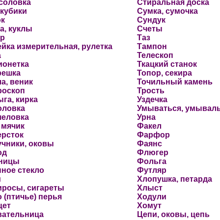
соловка
Стиральная доска
 кубики
Сумка, сумочка
ок
Сундук
а, куклы
Счеты
ер
Таз
йка измерительная, рулетка
Тампон
а
Телескоп
ионетка
Ткацкий станок
решка
Топор, секира
а, веник
Точильный камень
роскоп
Трость
га, кирка
Уздечка
оловка
Умываться, умываль
еловка
Урна
 мячик
Факел
ерсток
Фарфор
чники, оковы
Фаянс
од
Флюгер
ницы
Фольга
ное стекло
Футляр
и
Хлопушка, петарда
иросы, сигареты
Хлыст
 (птичье) перья
Ходули
цет
Хомут
вательница
Цепи, оковы, цепь