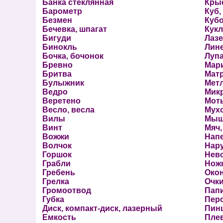
Банка стеклянная
Кры
Барометр
Куб,
Безмен
Куб
Бечевка, шпагат
Кукл
Бигуди
Лаз
Бинокль
Лине
Бочка, бочонок
Луп
Бревно
Мар
Бритва
Мат
Булыжник
Метл
Ведро
Мик
Веретено
Моты
Весло, весла
Мух
Вилы
Мыш
Винт
Мяч,
Вожжи
Нап
Волчок
Нару
Горшок
Нев
Грабли
Нож
Гребень
Окон
Грелка
Очк
Громоотвод
Пап
Губка
Перо
Диск, компакт-диск, лазерный
Пин
Емкость
Пле