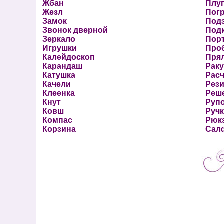
Жбан
Плу
Жезл
Пог
Замок
Подз
Звонок дверной
Под
Зеркало
Пор
Игрушки
Проб
Калейдоскоп
Пря
Карандаш
Раку
Катушка
Расч
Качели
Рез
Клеенка
Реш
Кнут
Руп
Ковш
Ручк
Компас
Рюк
Корзина
Сал