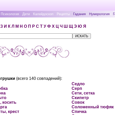
Психология
Дети
Калейдоскоп
Рецепты
Гадания
Нумерология
Г
З
И
К
Л
М
Н
О
П
Р
С
Т
У
Ф
Х
Ц
Ч
Ш
Щ
Э
Ю
Я
игрушки
(всего 140 совпадений):
Седло
обка
Серп
она
Сети, сетка
ыто
Скипетр
, косить
Совок
рга
Соломенный тюфяк
ты, крест
Спичка