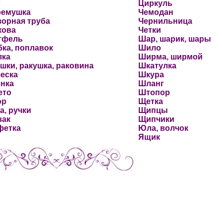
г
Циркуль
ремушка
Чемодан
орная труба
Чернильница
кова
Четки
тфель
Шар, шарик, шары
ка, поплавок
Шило
лка
Ширма, ширмой
шки, ракушка, раковина
Шкатулка
еска
Шкура
инка
Шланг
ето
Штопор
ор
Щетка
а, ручки
Щипцы
зак
Щипчики
фетка
Юла, волчок
Ящик