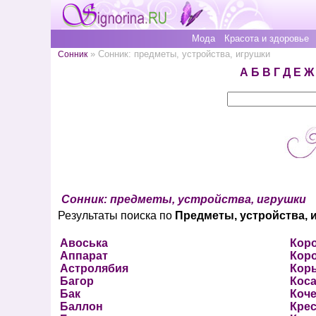
Мода
Красота и здоровье
» Сонник: предметы, устройства, игрушки
Сонник
А
Б
В
Г
Д
Е
Ж
Сонник: предметы, устройства, игрушки
Результаты поиска по
Предметы, устройства, 
Авоська
Кор
Аппарат
Кор
Астролябия
Кор
Багор
Коса
Бак
Коче
Баллон
Крес