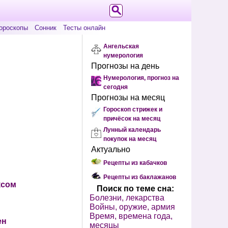
ороскопы
Сонник
Тесты онлайн
Ангельская
нумерология
Прогнозы на день
Нумерология, прогноз на
сегодня
Прогнозы на месяц
Гороскоп стрижек и
причёсок на месяц
Лунный календарь
покупок на месяц
Актуально
Рецепты из кабачков
Рецепты из баклажанов
ксом
Поиск по теме сна:
Болезни, лекарства
Войны, оружие, армия
Время, времена года,
ен
месяцы