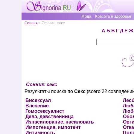
Мода
Красота и здоровье
» Сонник: секс
Сонник
А
Б
В
Г
Д
Е
Ж
Сонник: секс
Результаты поиска по
Секс
(всего 22 совпадений
Бисексуал
Лес
Влечение
Люб
Гомосексуалист
Люб
Дева, девственница
Обо
Изнасилование, насиловать
Орг
Импотенция, импотент
Отка
Интимность
Поло