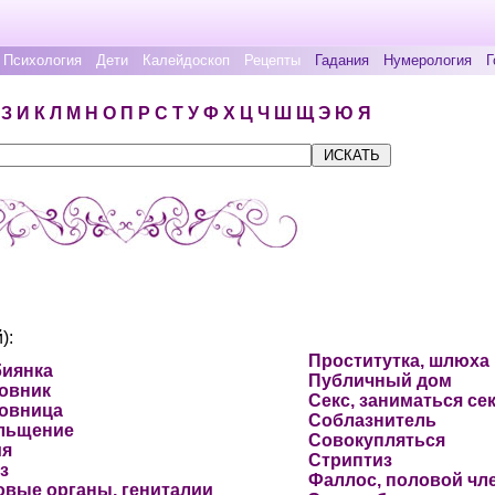
Психология
Дети
Калейдоскоп
Рецепты
Гадания
Нумерология
Г
З
И
К
Л
М
Н
О
П
Р
С
Т
У
Ф
Х
Ц
Ч
Ш
Щ
Э
Ю
Я
):
Проститутка, шлюха
биянка
Публичный дом
овник
Секс, заниматься се
овница
Соблазнитель
льщение
Совокупляться
ия
Стриптиз
з
Фаллос, половой чл
вые органы, гениталии