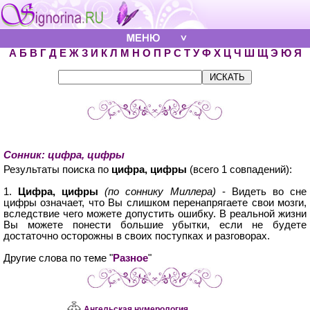
А
Б
В
Г
Д
Е
Ж
З
И
К
Л
М
Н
О
П
Р
С
Т
У
Ф
Х
Ц
Ч
Ш
Щ
Э
Ю
Я
Сонник: цифра, цифры
Результаты поиска по
цифра, цифры
(всего 1 совпадений):
1.
Цифра, цифры
(по соннику Миллера)
- Видеть во сне
цифры означает, что Вы слишком перенапрягаете свои мозги,
вследствие чего можете допустить ошибку. В реальной жизни
Вы можете понести большие убытки, если не будете
достаточно осторожны в своих поступках и разговорах.
Другие слова по теме "
Разное
"
Ангельская нумерология