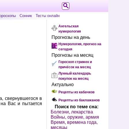
ороскопы
Сонник
Тесты онлайн
Ангельская
нумерология
Прогнозы на день
Нумерология, прогноз на
сегодня
Прогнозы на месяц
Гороскоп стрижек и
причёсок на месяц
Лунный календарь
покупок на месяц
Актуально
Рецепты из кабачков
жа, свернувшегося в
Рецепты из баклажанов
 на Вас и пытается
Поиск по теме сна:
Болезни, лекарства
Войны, оружие, армия
Время, времена года,
месяцы