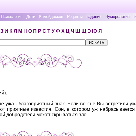
Психология
Дети
Калейдоскоп
Рецепты
Гадания
Нумерология
Г
З
И
К
Л
М
Н
О
П
Р
С
Т
У
Ф
Х
Ц
Ч
Ш
Щ
Э
Ю
Я
й):
не ужа - благоприятный знак. Если во сне Вы встретили у
т приятные известия. Сон, в котором уж набрасывается
ной добродетели может скрываться зло.