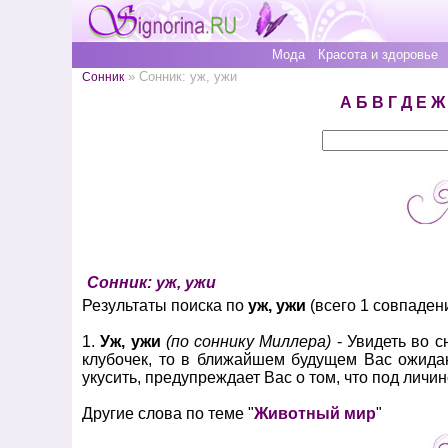
Мода
Красота и здоровье
» Сонник: уж, ужи
Сонник
А
Б
В
Г
Д
Е
Ж
Сонник: уж, ужи
Результаты поиска по
уж, ужи
(всего 1 совпадени
1.
Уж, ужи
(по соннику Миллера)
- Увидеть во с
клубочек, то в ближайшем будущем Вас ожидаю
укусить, предупреждает Вас о том, что под личи
Другие слова по теме "
Животный мир
"