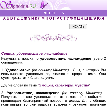
А
Б
В
Г
Д
Е
Ж
З
И
К
Л
М
Н
О
П
Р
С
Т
У
Ф
Х
Ц
Ч
Ш
Щ
Э
Ю
Я
Сонник: удовольствие, наслаждение
Результаты поиска по
удовольствие, наслаждение
(всего 2
совпадений):
1.
Удовольствие
(по соннику Миллера)
- Сны, в которых Вы
испытываете удовольствие, являются пророческими. Они
сулят достаток и благополучие.
Другие слова по теме "
Эмоции, характеры, чувства
"
2.
Удовольствие, наслаждение
(по соннику Миллера)
-
Получать во сне удовольствие от какого-либо события -
предвещает благоприятный поворот в делах. Для любящих
испытывать во сне радость встречи - означает приятные