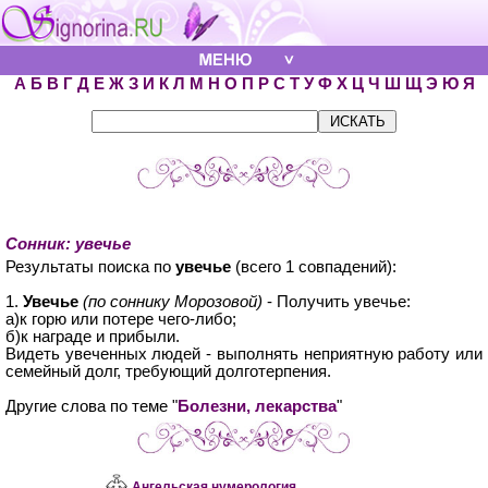
А
Б
В
Г
Д
Е
Ж
З
И
К
Л
М
Н
О
П
Р
С
Т
У
Ф
Х
Ц
Ч
Ш
Щ
Э
Ю
Я
Сонник: увечье
Результаты поиска по
увечье
(всего 1 совпадений):
1.
Увечье
(по соннику Морозовой)
- Получить увечье:
а)к горю или потере чего-либо;
б)к награде и прибыли.
Видеть увеченных людей - выполнять неприятную работу или
семейный долг, требующий долготерпения.
Другие слова по теме "
Болезни, лекарства
"
Ангельская нумерология