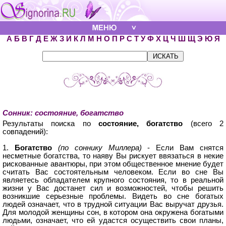
А
Б
В
Г
Д
Е
Ж
З
И
К
Л
М
Н
О
П
Р
С
Т
У
Ф
Х
Ц
Ч
Ш
Щ
Э
Ю
Я
Сонник: состояние, богатство
Результаты поиска по
состояние, богатство
(всего 2
совпадений):
1.
Богатство
(по соннику Миллера)
- Если Вам снятся
несметные богатства, то наяву Вы рискует ввязаться в некие
рискованные авантюры, при этом общественное мнение будет
считать Вас состоятельным человеком. Если во сне Вы
являетесь обладателем крупного состояния, то в реальной
жизни у Вас достанет сил и возможностей, чтобы решить
возникшие серьезные проблемы. Видеть во сне богатых
людей означает, что в трудной ситуации Вас выручат друзья.
Для молодой женщины сон, в котором она окружена богатыми
людьми, означает, что ей удастся осуществить свои планы,