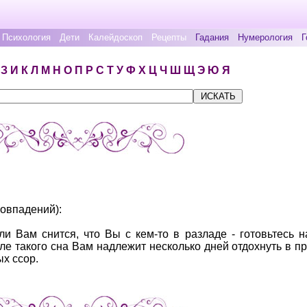
Психология
Дети
Калейдоскоп
Рецепты
Гадания
Нумерология
Г
З
И
К
Л
М
Н
О
П
Р
С
Т
У
Ф
Х
Ц
Ч
Ш
Щ
Э
Ю
Я
совпадений):
ли Вам снится, что Вы с кем-то в разладе - готовьтесь 
е такого сна Вам надлежит несколько дней отдохнуть в пр
х ссор.