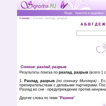
Мода
Красота и здоровье
» Сонник: разлад, разрыв
Сонник
А
Б
В
Г
Д
Е
Ж
Сонник: разлад, разрыв
Результаты поиска по
разлад, разрыв
(всего 1 
1.
Разлад, разрыв
(по соннику Миллера)
- Ес
препирательствам с деловыми партнерами. Посл
Разлад во сне - предупреждение против ненужны
Другие слова по теме "
Разное
"