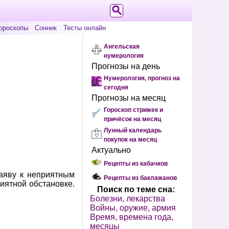
ороскопы
Сонник
Тесты онлайн
Ангельская
нумерология
Прогнозы на день
Нумерология, прогноз на
сегодня
Прогнозы на месяц
Гороскоп стрижек и
причёсок на месяц
Лунный календарь
покупок на месяц
Актуально
Рецепты из кабачков
наяву к неприятным
Рецепты из баклажанов
иятной обстановке.
Поиск по теме сна:
Болезни, лекарства
Войны, оружие, армия
Время, времена года,
месяцы