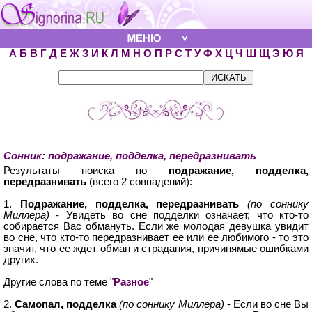
А
Б
В
Г
Д
Е
Ж
З
И
К
Л
М
Н
О
П
Р
С
Т
У
Ф
Х
Ц
Ч
Ш
Щ
Э
Ю
Я
Сонник: подражание, подделка, передразнивать
Результаты поиска по
подражание, подделка,
передразнивать
(всего 2 совпадений):
1.
Подражание, подделка, передразнивать
(по соннику
Миллера)
- Увидеть во сне подделки означает, что кто-то
собирается Вас обмануть. Если же молодая девушка увидит
во сне, что кто-то передразнивает ее или ее любимого - то это
значит, что ее ждет обман и страдания, причинямые ошибками
других.
Другие слова по теме "
Разное
"
2.
Самопал, подделка
(по соннику Миллера)
- Если во сне Вы