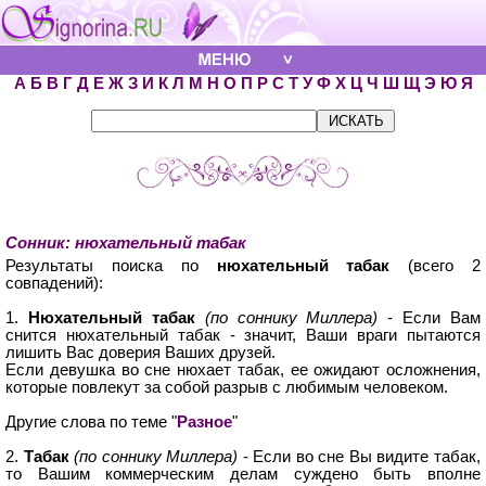
А
Б
В
Г
Д
Е
Ж
З
И
К
Л
М
Н
О
П
Р
С
Т
У
Ф
Х
Ц
Ч
Ш
Щ
Э
Ю
Я
Сонник: нюхательный табак
Результаты поиска по
нюхательный табак
(всего 2
совпадений):
1.
Нюхательный табак
(по соннику Миллера)
- Если Вам
снится нюхательный табак - значит, Ваши враги пытаются
лишить Вас доверия Ваших друзей.
Если девушка во сне нюхает табак, ее ожидают осложнения,
которые повлекут за собой разрыв с любимым человеком.
Другие слова по теме "
Разное
"
2.
Табак
(по соннику Миллера)
- Если во сне Вы видите табак,
то Вашим коммерческим делам суждено быть вполне