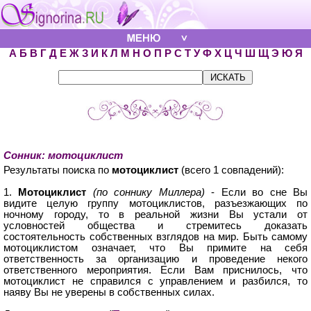
А
Б
В
Г
Д
Е
Ж
З
И
К
Л
М
Н
О
П
Р
С
Т
У
Ф
Х
Ц
Ч
Ш
Щ
Э
Ю
Я
Сонник: мотоциклист
Результаты поиска по
мотоциклист
(всего 1 совпадений):
1.
Мотоциклист
(по соннику Миллера)
- Если во сне Вы
видите целую группу мотоциклистов, разъезжающих по
ночному городу, то в реальной жизни Вы устали от
условностей общества и стремитесь доказать
состоятельность собственных взглядов на мир. Быть самому
мотоциклистом означает, что Вы примите на себя
ответственность за организацию и проведение некого
ответственного мероприятия. Если Вам приснилось, что
мотоциклист не справился с управлением и разбился, то
наяву Вы не уверены в собственных силах.