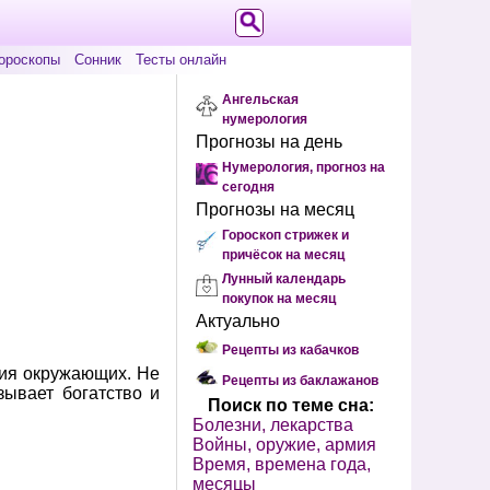
ороскопы
Сонник
Тесты онлайн
Ангельская
нумерология
Прогнозы на день
Нумерология, прогноз на
сегодня
Прогнозы на месяц
Гороскоп стрижек и
причёсок на месяц
Лунный календарь
покупок на месяц
Актуально
Рецепты из кабачков
ния окружающих. Не
Рецепты из баклажанов
зывает богатство и
Поиск по теме сна:
Болезни, лекарства
Войны, оружие, армия
Время, времена года,
месяцы