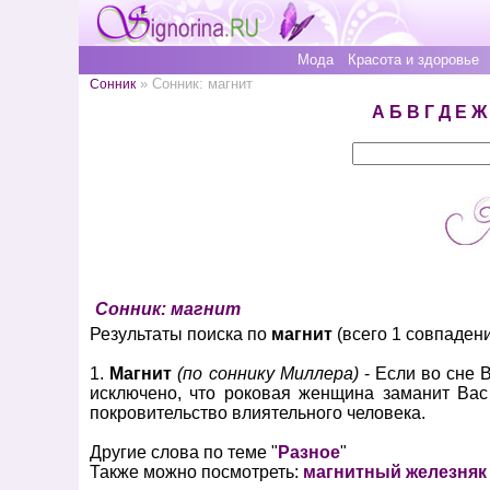
Мода
Красота и здоровье
» Сонник: магнит
Сонник
А
Б
В
Г
Д
Е
Ж
Сонник: магнит
Результаты поиска по
магнит
(всего 1 совпадени
1.
Магнит
(по соннику Миллера)
- Если во сне 
исключено, что роковая женщина заманит Вас 
покровительство влиятельного человека.
Другие слова по теме "
Разное
"
Также можно посмотреть:
магнитный железняк