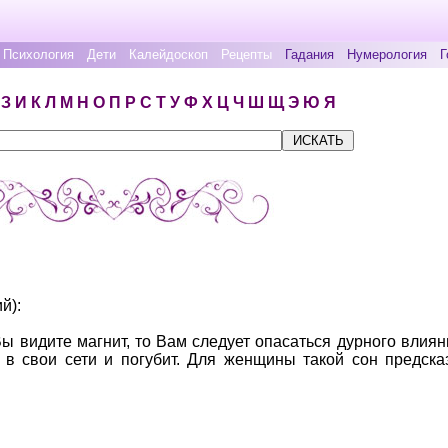
Психология
Дети
Калейдоскоп
Рецепты
Гадания
Нумерология
Г
З
И
К
Л
М
Н
О
П
Р
С
Т
У
Ф
Х
Ц
Ч
Ш
Щ
Э
Ю
Я
й):
Вы видите магнит, то Вам следует опасаться дурного влия
в свои сети и погубит. Для женщины такой сон предска