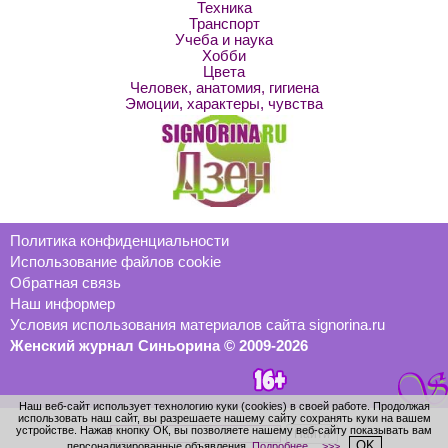
Техника
Транспорт
Учеба и наука
Хобби
Цвета
Человек, анатомия, гигиена
Эмоции, характеры, чувства
Политика конфиденциальности
Использование файлов cookie
Обратная связь
Наш информер
Условия использования материалов сайта signorina.ru
Женский журнал Синьорина © 2009-2026
Наш веб-сайт использует технологию куки (cookies) в своей работе. Продолжая
использовать наш сайт, вы разрешаете нашему сайту сохранять куки на вашем
устройстве. Нажав кнопку ОК, вы позволяете нашему веб-сайту показывать вам
OK
персонализированные объявления.
Подробнее… >>>