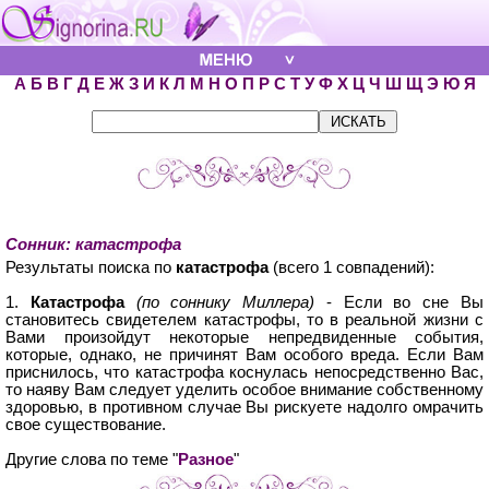
А
Б
В
Г
Д
Е
Ж
З
И
К
Л
М
Н
О
П
Р
С
Т
У
Ф
Х
Ц
Ч
Ш
Щ
Э
Ю
Я
Сонник: катастрофа
Результаты поиска по
катастрофа
(всего 1 совпадений):
1.
Катастрофа
(по соннику Миллера)
- Если во сне Вы
становитесь свидетелем катастрофы, то в реальной жизни с
Вами произойдут некоторые непредвиденные события,
которые, однако, не причинят Вам особого вреда. Если Вам
приснилось, что катастрофа коснулась непосредственно Вас,
то наяву Вам следует уделить особое внимание собственному
здоровью, в противном случае Вы рискуете надолго омрачить
свое существование.
Другие слова по теме "
Разное
"