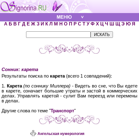
А
Б
В
Г
Д
Е
Ж
З
И
К
Л
М
Н
О
П
Р
С
Т
У
Ф
Х
Ц
Ч
Ш
Щ
Э
Ю
Я
Сонник: карета
Результаты поиска по
карета
(всего 1 совпадений):
1.
Карета
(по соннику Миллера)
- Видеть во сне, что Вы едете
в карете, означает большие утраты и застой в коммерческих
делах. Управлять каретой - сулит Вам переезд или перемены
в делах.
Другие слова по теме "
Транспорт
"
Ангельская нумерология