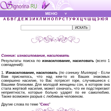
А
Б
В
Г
Д
Е
Ж
З
И
К
Л
М
Н
О
П
Р
С
Т
У
Ф
Х
Ц
Ч
Ш
Щ
Э
Ю
Я
Сонник: изнасилование, насиловать
Результаты поиска по
изнасилование, насиловать
(всего 1
совпадений):
1.
Изнасилование, насиловать
(по соннику Миллера)
- Если
Вам приснилось, что над кем-то из Ваших знакомых
совершено насилие, то Вас потрясет горе, случившееся с
Вашими близкими. Для молодой женщины сон, в котором она
стала жертвой насилия, может означать, что ее подстерегают
неприятности, которые больно ударят по ее самолюбию.
Также возможен разрыв с любимым человеком.
Другие слова по теме "
Секс
"