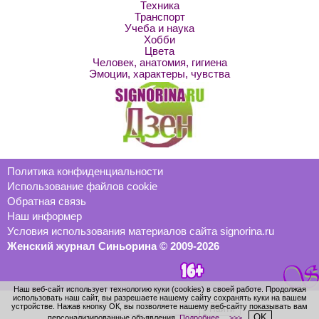
Техника
Транспорт
Учеба и наука
Хобби
Цвета
Человек, анатомия, гигиена
Эмоции, характеры, чувства
Политика конфиденциальности
Использование файлов cookie
Обратная связь
Наш информер
Условия использования материалов сайта signorina.ru
Женский журнал Синьорина © 2009-2026
Наш веб-сайт использует технологию куки (cookies) в своей работе. Продолжая
использовать наш сайт, вы разрешаете нашему сайту сохранять куки на вашем
устройстве. Нажав кнопку ОК, вы позволяете нашему веб-сайту показывать вам
OK
персонализированные объявления.
Подробнее… >>>