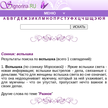
А
Б
В
Г
Д
Е
Ж
З
И
К
Л
М
Н
О
П
Р
С
Т
У
Ф
Х
Ц
Ч
Ш
Щ
Э
Ю
Я
Сонник: вспышка
Результаты поиска по
вспышка
(всего 1 совпадений):
1.
Вспышка
(по соннику Морозовой)
- Яркие вспышки света -
новая информация; вспышки выстрелов - дела, связанные с
деньгами. Часто для женщины вспышка света во сне означает,
что она недооценивает мужчину, который за ней ухаживает, а
для мужчины - что он упустил, пропускает нечто важное в
своих делах.
Другие слова по теме "
Разное
"