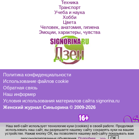
Техника
Транспорт
Учеба и наука
Хобби
Цвета
Человек, анатомия, гигиена
Эмоции, характеры, чувства
Политика конфиденциальности
Использование файлов cookie
Обратная связь
Наш информер
Условия использования материалов сайта signorina.ru
Женский журнал Синьорина © 2009-2026
Наш веб-сайт использует технологию куки (cookies) в своей работе. Продолжая
использовать наш сайт, вы разрешаете нашему сайту сохранять куки на вашем
устройстве. Нажав кнопку ОК, вы позволяете нашему веб-сайту показывать вам
OK
персонализированные объявления.
Подробнее… >>>