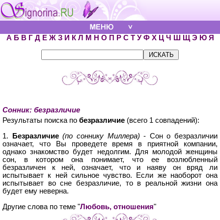
А
Б
В
Г
Д
Е
Ж
З
И
К
Л
М
Н
О
П
Р
С
Т
У
Ф
Х
Ц
Ч
Ш
Щ
Э
Ю
Я
Сонник: безразличие
Результаты поиска по
безразличие
(всего 1 совпадений):
1.
Безразличие
(по соннику Миллера)
- Сон о безразличии
означает, что Вы проведете время в приятной компании,
однако знакомство будет недолгим. Для молодой женщины
сон, в котором она понимает, что ее возлюбленный
безразличен к ней, означает, что и наяву он вряд ли
испытывает к ней сильное чувство. Если же наоборот она
испытывает во сне безразличие, то в реальной жизни она
будет ему неверна.
Другие слова по теме "
Любовь, отношения
"