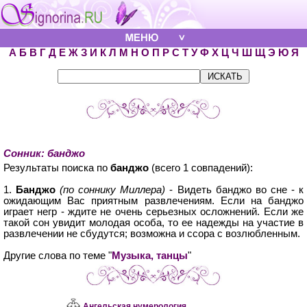
А
Б
В
Г
Д
Е
Ж
З
И
К
Л
М
Н
О
П
Р
С
Т
У
Ф
Х
Ц
Ч
Ш
Щ
Э
Ю
Я
Сонник: банджо
Результаты поиска по
банджо
(всего 1 совпадений):
1.
Банджо
(по соннику Миллера)
- Видеть банджо во сне - к
ожидающим Вас приятным развлечениям. Если на банджо
играет негр - ждите не очень серьезных осложнений. Если же
такой сон увидит молодая особа, то ее надежды на участие в
развлечении не сбудутся; возможна и ссора с возлюбленным.
Другие слова по теме "
Музыка, танцы
"
Ангельская нумерология