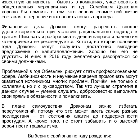
известную активность – бывать в компаниях, участвовать в
общественных мероприятиях и т.д. Семейным Драконам
хорошо бы помнить о том, что основу совместной жизни
составляют терпение и готовность понять партнёра.
Финансовые дела Драконы смогут разрешать вполне
удовлетворительно при условии рационального подхода к
тратам. Шиковать и разбрасывать деньги направо и налево им
категорически не рекомендуется. Кстати, во второй половине
года Драконы могут получить достаточно выгодное
предложение о капиталовложении. Хорошо бы его не
упустить. И ещё: в 2016 году желательно разобраться со
своими должниками.
Проблемной в год Обезьяны рискует стать профессиональная
сфера. Амбициозность и неумение вовремя промолчать могут
оказаться источником многих проблем. Причём, не только с
коллегами, но и с руководством. Так что лучшая стратегия в
данном случае – умение слушать, добросовестно выполнять
свои прямые обязанности и помалкивать.
В плане самочувствия Драконам важно избегать
переутомлений, потому что это может иметь самые разные
последствия – от состояния апатии до подверженности
простудам. А кроме того, не стоит забывать и о высокой
вероятности травматизма.
Выберите свой знак по году рождения: