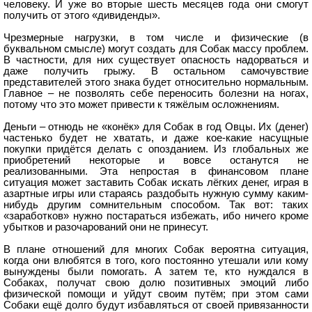
человеку. И уже во вторые шесть месяцев года они смогут
получить от этого «дивиденды».
Чрезмерные нагрузки, в том числе и физические (в
буквальном смысле) могут создать для Собак массу проблем.
В частности, для них существует опасность надорваться и
даже получить грыжу. В остальном самочувствие
представителей этого знака будет относительно нормальным.
Главное – не позволять себе переносить болезни на ногах,
потому что это может привести к тяжёлым осложнениям.
Деньги – отнюдь не «конёк» для Собак в год Овцы. Их (денег)
частенько будет не хватать, и даже кое-какие насущные
покупки придётся делать с опозданием. Из глобальных же
приобретений некоторые и вовсе останутся не
реализованными. Эта непростая в финансовом плане
ситуация может заставить Собак искать лёгких денег, играя в
азартные игры или стараясь раздобыть нужную сумму каким-
нибудь другим сомнительным способом. Так вот: таких
«заработков» нужно постараться избежать, ибо ничего кроме
убытков и разочарований они не принесут.
В плане отношений для многих Собак вероятна ситуация,
когда они влюбятся в того, кого постоянно утешали или кому
вынуждены были помогать. А затем те, кто нуждался в
Собаках, получат свою долю позитивных эмоций либо
физической помощи и уйдут своим путём; при этом сами
Собаки ещё долго будут избавляться от своей привязанности