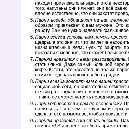
находят привлекательными, и это в некотор
того, напуганы они или нет, они всё рав
вполне естественно, что они захотят пров
Парни всегда обращают на вас внимани
образом привлекает к вам мужчин. Это в
работу. Вам не нужно надевать фальшивое о
Парни всегда готовы вам помочь просто 
щедры, а это значит, что им легче находи
незначительные дела, будь то забрать п
показаться мелочью, это окажет большое вл
Парням нравится с вами разговаривать.
В
стать ближе. Даже самый большой сердце
кофе. Кстати, это касается не только пар
вами беседовать и хочется быть рядом.
Парни всегда говорят вам о вашей красот
социальной сети, он обязательно отметит
всякий раз, когда у них появляется возмож
– никто не сможет устоять перед искушени
Парни относятся к вам по-особенному.
Пр
напитки, так и в чём-то крупном и серьёз
сделают всё возможное, чтобы произвести 
Парням нравится ваш стиль одежды.
Вам
помогает! Вы знаете, как быть притягател