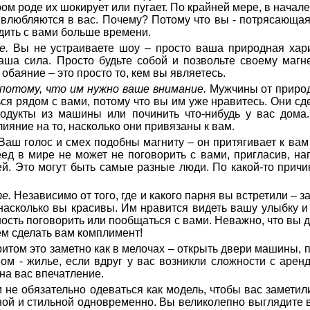
ом роде их шокирует или пугает. По крайней мере, в начале
но влюбляются в вас. Почему? Потому что вы - потрясающа
одить с вами больше времени.
е.
Вы не устраиваете шоу – просто ваша природная хар
аша сила. Просто будьте собой и позвольте своему магн
баяние – это просто то, кем вы являетесь.
потому, что им нужно ваше внимание.
Мужчины от приро
ться рядом с вами, потому что вы им уже нравитесь. Они с
родукты из машины или починить что-нибудь у вас дома
ияние на то, насколько они привязаны к вам.
аш голос и смех подобны магниту – он притягивает к вам 
ед в мире не может не поговорить с вами, пригласив, на
ней. Это могут быть самые разные люди. По какой-то прич
е.
Независимо от того, где и какого парня вы встретили – з
, насколько вы красивы. Им нравится видеть вашу улыбку 
ность поговорить или пообщаться с вами. Неважно, что вы д
ем сделать вам комплимент!
итом это заметно как в мелочах – открыть двери машины, 
ном - жилье, если вдруг у вас возникли сложности с арен
на вас впечатление.
 не обязательно одеваться как модель, чтобы вас замети
ьной и стильной одновременно. Вы великолепно выглядите в