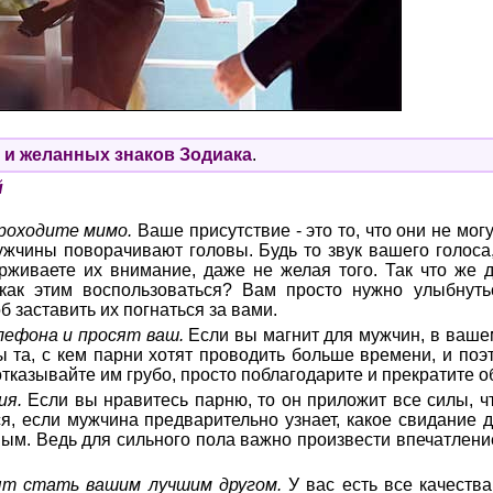
 и желанных знаков Зодиака
.
й
проходите мимо.
Ваше присутствие - это то, что они не мог
ужчины поворачивают головы. Будь то звук вашего голоса
рживаете их внимание, даже не желая того. Так что же д
и как этим воспользоваться? Вам просто нужно улыбнуть
 заставить их погнаться за вами.
лефона и просят ваш.
Если вы магнит для мужчин, в ваш
 та, с кем парни хотят проводить больше времени, и поэ
отказывайте им грубо, просто поблагодарите и прекратите 
ия.
Если вы нравитесь парню, то он приложит все силы, чт
я, если мужчина предварительно узнает, какое свидание д
вым. Ведь для сильного пола важно произвести впечатлени
ят стать вашим лучшим другом.
У вас есть все качеств