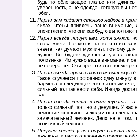
будь то облегающее платье или джинсы
уверенность, а не одежда, которую вы нос
юбки.
Парни вам кидают столько лайков в прил
силах, чтобы привлечь ваше внимание, 
впечатление, что они как будто выполняют
Парни всегда пишут вам, хотя знают, ч
слова «нет». Несмотря на то, что вы за
знаете, как думают мужчины, поэтому для 
лучше. Вы будете удивлены, узнав, скол
половинка. Им нужно ваше внимание, и они 
не перерастёт. Они просто хотят посмотрет
Парни всегда присылают вам выпивку в б
Такое случается постоянно: одну минуту в
бармена, и следующее, что вы понимаете, -
сильный пол так вести себя. Иногда доста
вас.
Парни всегда хотят с вами тусить… и 
только сильный пол, но и девушек. У вас 
немногие женщины, и людям она очень нрав
замечательный человек. Дело не в том, 
позитивный человек.
Подруги всегда у вас ищут совета нас
мужчины, и часто откровенно говорите об 