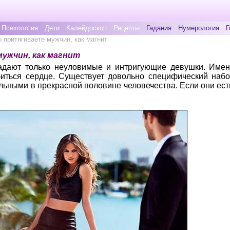
Психология
Дети
Калейдоскоп
Рецепты
Гадания
Нумерология
Г
ы притягиваете мужчин, как магнит
мужчин, как магнит
адают только неуловимые и интригующие девушки. Имен
иться сердце. Существует довольно специфический набо
ьными в прекрасной половине человечества. Если они есть 