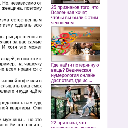
. Но, независимо от
25 признаков того, что
я женщина, поэтому
Вселенная хочет,
чтобы вы были с этим
изма естественным
человеком
етизму сделать всю
ды рыцарственны и
делают за вас самые
. И хотя это может
людей, и они хотят
пример, на чашечку
Где найти потерянную
ине всем нравится с
вещь? Ведическая
нумерология онлайн
даст ответ, где ис ...
а чашкой кофе или в
и слышать ваш смех
елаете и куда идёте
предложить вам еду,
дной квартиры. Они
ли мужчины… но это
22 признака, что
о всём, что носите,
мужчина вас никогда