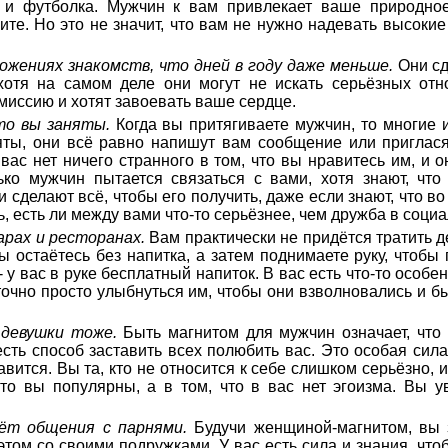
 и футболка. Мужчин к вам привлекает ваше природное
ите. Но это не значит, что вам не нужно надевать высокие
ожениях знакомств, что дней в году даже меньше.
Они сд
хотя на самом деле они могут не искать серьёзных отн
 миссию и хотят завоевать ваше сердце.
то вы заняты.
Когда вы притягиваете мужчин, то многие 
няты, они всё равно напишут вам сообщение или приглас
вас нет ничего странного в том, что вы нравитесь им, и о
ько мужчин пытается связаться с вами, хотя знают, что
сделают всё, чтобы его получить, даже если знают, что во
ь, есть ли между вами что-то серьёзнее, чем дружба в социа
арах и ресторанах.
Вам практически не придётся тратить д
ы остаётесь без напитка, а затем поднимаете руку, чтобы
 у вас в руке бесплатный напиток. В вас есть что-то особен
точно просто улыбнуться им, чтобы они взволновались и б
девушки тоже.
Быть магнитом для мужчин означает, что
есть способ заставить всех полюбить вас. Это особая сил
ится. Вы та, кто не относится к себе слишком серьёзно, 
что вы популярны, а в том, что в вас нет эгоизма. Вы 
чёт общения с парнями.
Будучи женщиной-магнитом, вы з
этом со своими подружками. У вас есть сила и знания, чт