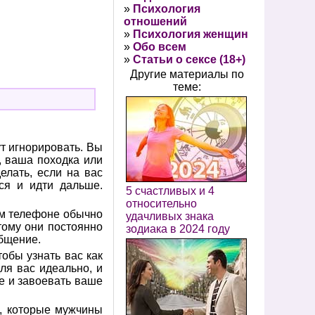
»
Психология
отношений
»
Психология женщин
»
Обо всем
»
Статьи о сексе (18+)
Другие материалы по
теме:
ут игнорировать. Вы
, ваша походка или
елать, если на вас
ся и идти дальше.
5 счастливых и 4
относительно
ем телефоне обычно
удачливых знака
тому они постоянно
зодиака в 2024 году
общение.
обы узнать вас как
ля вас идеально, и
е и завоевать ваше
а, которые мужчины