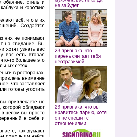
 обаяние, стиль и
не забудет
 каблуки и короткие
елают всё, что в их
ошений. Создаётся
из них не понимают
ят на свидание. Вы
ни хотят узнать вас
23 признака, что
 у вас есть вторая
парень считает тебя
 что-то большее это
неотразимой
льных сетях.
еньги в ресторанах.
 привлечь внимание
ное, что заставляет
ыли готовы угостить
 вы привлекаете не
23 признака, что вы
а, которой обладают
нравитесь парню, хотя
и в целом вы просто
он не спешит с
уверенный в себе и
отношениями
наете, как думают
обы помочь им найти