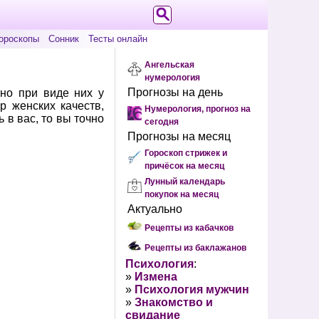
ороскопы
Сонник
Тесты онлайн
Ангельская
нумерология
Прогнозы на день
но при виде них у
р женских качеств,
Нумерология, прогноз на
в вас, то вы точно
сегодня
Прогнозы на месяц
Гороскоп стрижек и
причёсок на месяц
Лунный календарь
покупок на месяц
Актуально
Рецепты из кабачков
Рецепты из баклажанов
Психология
:
»
Измена
»
Психология мужчин
»
Знакомство и
свидание