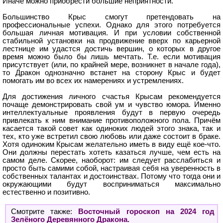
Иначе можно приобрести большие неприятности.
Большинство Крыс смогут претендовать на
профессиональные успехи. Однако для этого потребуется
большая личная мотивация. И при условии собственной
стабильной установки на продвижение вверх по карьерной
лестнице им удастся достичь вершин, о которых в другое
время можно было бы лишь мечтать. Т.е. если мотивация
присутствует (или, по крайней мере, возникнет в начале года),
то Дракон однозначно встанет на сторону Крыс и будет
помогать им во всех их намерениях и устремлениях.
Для достижения личного счастья Крысам рекомендуется
почаще демонстрировать свой ум и чувство юмора. Именно
интеллектуальные проявления будут в первую очередь
привлекать к ним внимание противоположного пола. Причём
касается такой совет как одиноких людей этого знака, так и
тех, кто уже встретил свою любовь или даже состоит в браке.
Хотя одиноким Крысам желательно иметь в виду ещё кое-что.
Они должны перестать хотеть казаться лучше, чем есть на
самом деле. Скорее, наоборот: им следует расслабиться и
просто быть самими собой, настраивая себя на уверенность в
собственных талантах и достоинствах. Потому что тогда они и
окружающими будут восприниматься максимально
естественно и позитивно.
Смотрите также:
Восточный гороскоп на 2024 год
Зелёного Деревянного Дракона.