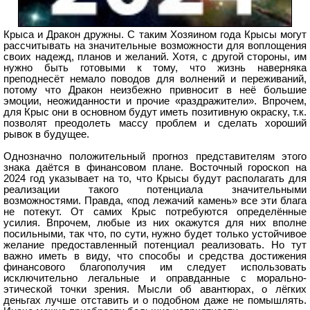
Крыса и Дракон дружны. С таким Хозяином года Крысы могут
рассчитывать на значительные возможности для воплощения
своих надежд, планов и желаний. Хотя, с другой стороны, им
нужно быть готовыми к тому, что жизнь наверняка
преподнесёт немало поводов для волнений и переживаний,
потому что Дракон неизбежно привносит в неё большие
эмоции, неожиданности и прочие «раздражители». Впрочем,
для Крыс они в основном будут иметь позитивную окраску, т.к.
позволят преодолеть массу проблем и сделать хороший
рывок в будущее.
Однозначно положительный прогноз представителям этого
знака даётся в финансовом плане. Восточный гороскоп на
2024 год указывает на то, что Крысы будут располагать для
реализации такого потенциала значительными
возможностями. Правда, «под лежачий камень» все эти блага
не потекут. От самих Крыс потребуются определённые
усилия. Впрочем, любые из них окажутся для них вполне
посильными, так что, по сути, нужно будет только устойчивое
желание предоставленный потенциал реализовать. Но тут
важно иметь в виду, что способы и средства достижения
финансового благополучия им следует использовать
исключительно легальные и оправданные с морально-
этической точки зрения. Мысли об авантюрах, о лёгких
деньгах лучше отставить и о подобном даже не помышлять.