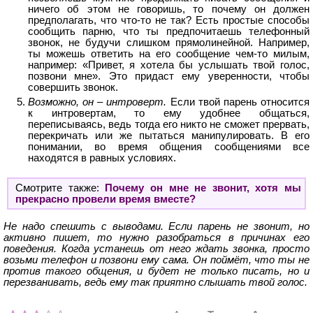
ничего об этом не говоришь, то почему он должен
предполагать, что что-то не так? Есть простые способы
сообщить парню, что ты предпочитаешь телефонный
звонок, не будучи слишком прямолинейной. Например,
ты можешь ответить на его сообщение чем-то милым,
например: «Привет, я хотела бы услышать твой голос,
позвони мне». Это придаст ему уверенности, чтобы
совершить звонок.
Возможно, он – интроверт.
Если твой парень относится
к интровертам, то ему удобнее общаться,
переписываясь, ведь тогда его никто не сможет прервать,
перекричать или же пытаться манипулировать. В его
понимании, во время общения сообщениями все
находятся в равных условиях.
Смотрите также:
Почему он мне не звонит, хотя мы
прекрасно провели время вместе?
Не надо спешить с выводами. Если парень не звонит, но
активно пишет, то нужно разобраться в причинах его
поведения. Когда устанешь от него ждать звонка, просто
возьми телефон и позвони ему сама. Он поймёт, что ты не
против такого общения, и будет не только писать, но и
перезванивать, ведь ему так приятно слышать твой голос.