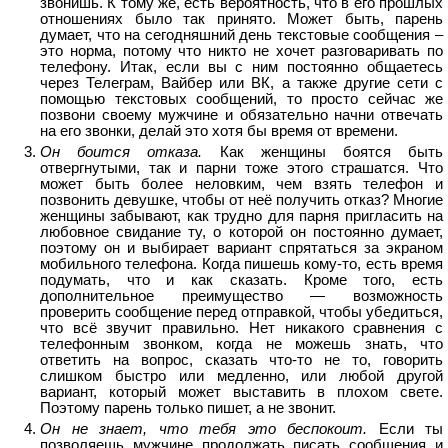
звонишь. К тому же, есть вероятность, что в его прошлых
отношениях было так принято. Может быть, парень
думает, что на сегодняшний день текстовые сообщения –
это норма, потому что никто не хочет разговаривать по
телефону. Итак, если вы с ним постоянно общаетесь
через Телеграм, Вайбер или ВК, а также другие сети с
помощью текстовых сообщений, то просто сейчас же
позвони своему мужчине и обязательно начни отвечать
на его звонки, делай это хотя бы время от времени.
Он боится отказа.
Как женщины боятся быть
отвергнутыми, так и парни тоже этого страшатся. Что
может быть более неловким, чем взять телефон и
позвонить девушке, чтобы от неё получить отказ? Многие
женщины забывают, как трудно для парня пригласить на
любовное свидание ту, о которой он постоянно думает,
поэтому он и выбирает вариант спрятаться за экраном
мобильного телефона. Когда пишешь кому-то, есть время
подумать, что и как сказать. Кроме того, есть
дополнительное преимущество — возможность
проверить сообщение перед отправкой, чтобы убедиться,
что всё звучит правильно. Нет никакого сравнения с
телефонным звонком, когда не можешь знать, что
ответить на вопрос, сказать что-то не то, говорить
слишком быстро или медленно, или любой другой
вариант, который может выставить в плохом свете.
Поэтому парень только пишет, а не звонит.
Он не знает, что тебя это беспокоит.
Если ты
позволяешь мужчине продолжать писать сообщения и