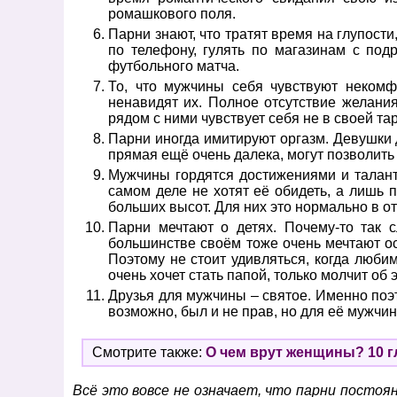
ромашкового поля.
Парни знают, что тратят время на глупости
по телефону, гулять по магазинам с под
футбольного матча.
То, что мужчины себя чувствуют некомф
ненавидят их. Полное отсутствие желани
рядом с ними чувствует себя не в своей тар
Парни иногда имитируют оргазм. Девушки 
прямая ещё очень далека, могут позволить с
Мужчины гордятся достижениями и талант
самом деле не хотят её обидеть, а лишь п
больших высот. Для них это нормально в о
Парни мечтают о детях. Почему-то так 
большинстве своём тоже очень мечтают ос
Поэтому не стоит удивляться, когда люб
очень хочет стать папой, только молчит об 
Друзья для мужчины – святое. Именно поэт
возможно, был и не прав, но для её мужчи
Смотрите также:
О чем врут женщины? 10 
Всё это вовсе не означает, что парни постоя