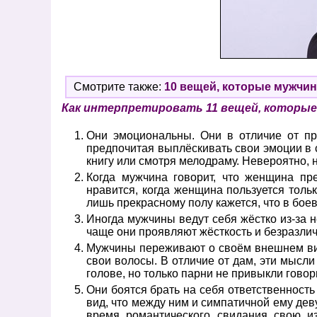
Смотрите также:
10 вещей, которые мужчи
Как интерпретировать 11 вещей, которы
Они эмоциональны. Они в отличие от пр
предпочитая выплёскивать свои эмоции в с
книгу или смотря мелодраму. Невероятно, н
Когда мужчина говорит, что женщина пр
нравится, когда женщина пользуется толь
лишь прекрасному полу кажется, что в боев
Иногда мужчины ведут себя жёстко из-за н
чаще они проявляют жёсткость и безразлич
Мужчины переживают о своём внешнем виде
свои волосы. В отличие от дам, эти мысли
голове, но только парни не привыкли говори
Они боятся брать на себя ответственнос
вид, что между ним и симпатичной ему деву
время романтического свидания свою и