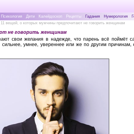
Психология
Дети
Калейдоскоп
Рецепты
Гадания
Нумерология
Г
 11 вещей, о которых мужчины предпочитают не говорить женщинам
ают не говорить женщинам
вают свои желания в надежде, что парень всё поймёт са
сильнее, умнее, увереннее или же по другим причинам, о