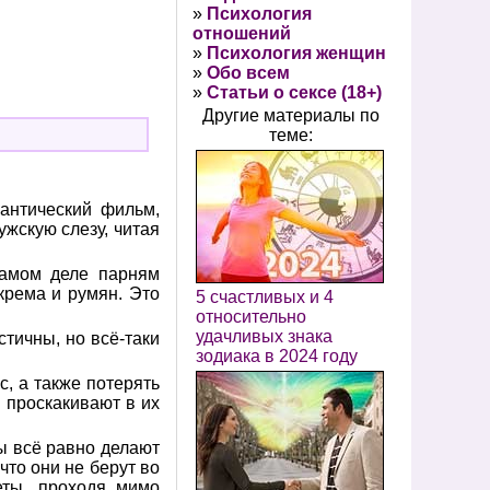
»
Психология
отношений
»
Психология женщин
»
Обо всем
»
Статьи о сексе (18+)
Другие материалы по
теме:
антический фильм,
ужскую слезу, читая
самом деле парням
крема и румян. Это
5 счастливых и 4
относительно
удачливых знака
стичны, но всё-таки
зодиака в 2024 году
, а также потерять
и проскакивают в их
ы всё равно делают
что они не берут во
еты, проходя мимо