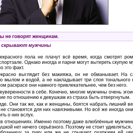
ны не говорят женщинам
.
е скрывают мужчины
екрасного пола не плачут всё время, когда смотрят ром
портзале. Однако иногда и парни могут вытереть скупую м
о это факт.
екрасно выглядит без макияжа, он не обманывает. На 
ко мылом и водой, а не накладывает три слоя тонального 
ом раскрасе они намного привлекательнее, чем без него.
еуверенности в себе. Конечно, многие мужчины очень эгои
ие по отношению к девушкам из страха быть отвергнутым.
. Они так же, как и женщины, боятся набрать лишний вес
 не становятся для них навязчивыми. Но всё же иногда он
ть о них вслух.
ть в отношениях. Именно поэтому даже влюблённые мужчин
шкой нет ничего серьёзного. Поэтому не стоит удивляться, 
збранницу за руку или же не срывают охапками ей цв