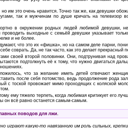
, но им это очень нравится. Точно так же, как девушки обо
ругами, так и мужчинам по душе кричать на телевизор 
ортно в окружении родных людей любимой девушки, не 
я проводить выходные с семьёй девушки указывает только
елке и не более.
думают, что это их «фишка», но на самом деле парни, пон
ебе соврать. Да, не так часто, как это делает прекрасный по
ами своей второй половинки. Они, подтрунивая над про
ытаются подтолкнуть её к тому, что нужно двигаться даль
тношениях.
сложилось, что за желание иметь детей отвечают женщ
тавить после себя потомство, ведь продолжение рода зал
имый с тоской провожает мимо проходящих с коляской мол
этом.
ому ему тяжело терпеть, когда любимая критикует его лучш
ны он всё равно останется самым-самым.
главных поводов для лжи
.
нно играют какую-то навязанную им роль сильных, крепк