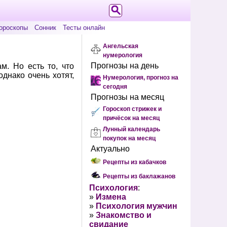
ороскопы
Сонник
Тесты онлайн
Ангельская
нумерология
Прогнозы на день
м. Но есть то, что
днако очень хотят,
Нумерология, прогноз на
сегодня
Прогнозы на месяц
Гороскоп стрижек и
причёсок на месяц
Лунный календарь
покупок на месяц
Актуально
Рецепты из кабачков
Рецепты из баклажанов
Психология
:
»
Измена
»
Психология мужчин
»
Знакомство и
свидание