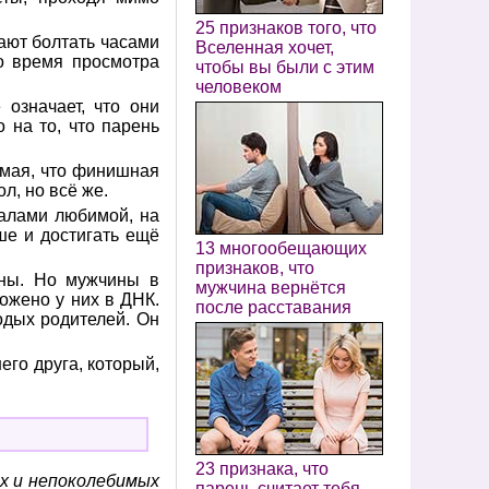
25 признаков того, что
жают болтать часами
Вселенная хочет,
во время просмотра
чтобы вы были с этим
человеком
означает, что они
 на то, что парень
имая, что финишная
л, но всё же.
валами любимой, на
ше и достигать ещё
13 многообещающих
признаков, что
ины. Но мужчины в
мужчина вернётся
ожено у них в ДНК.
после расставания
одых родителей. Он
его друга, который,
23 признака, что
их и непоколебимых
парень считает тебя