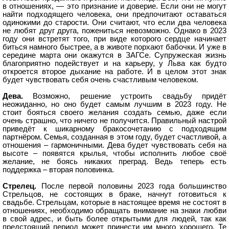
в отношениях, — это признание и доверие. Если они не могут
найти подходящего человека, они предпочитают оставаться
одинокими до старости. Они считают, что если два человека
не любят друг друга, пожениться невозможно. Однако в 2023
году они встретят того, при виде которого сердце начинает
биться намного быстрее, а в животе порхают бабочки. И уже в
середине марта они окажутся в ЗАГСе. Супружеская жизнь
благоприятно подействует и на карьеру, у Льва как будто
откроется второе дыхание на работе. И в целом этот знак
будет чувствовать себя очень счастливым человеком.
Дева.
Возможно, решение устроить свадьбу придёт
неожиданно, но оно будет самым лучшим в 2023 году. Не
стоит бояться своего желания создать семью, даже если
очень страшно, что ничего не получится. Правильный настрой
приведёт к шикарному бракосочетанию с подходящим
партнёром. Семья, созданная в этом году, будет счастливой, а
отношения – гармоничными. Дева будет чувствовать себя на
высоте – появятся крылья, чтобы исполнить любое своё
желание, не боясь никаких преград. Ведь теперь есть
поддержка – вторая половинка.
Стрелец.
После первой половины 2023 года большинство
Стрельцов, не состоящих в браке, начнут готовиться к
свадьбе. Стрельцам, которые в настоящее время не состоят в
отношениях, необходимо обращать внимание на знаки любви
в свой адрес, и быть более открытыми для людей, так как
предстоящий период может принести им много хорошего. Те