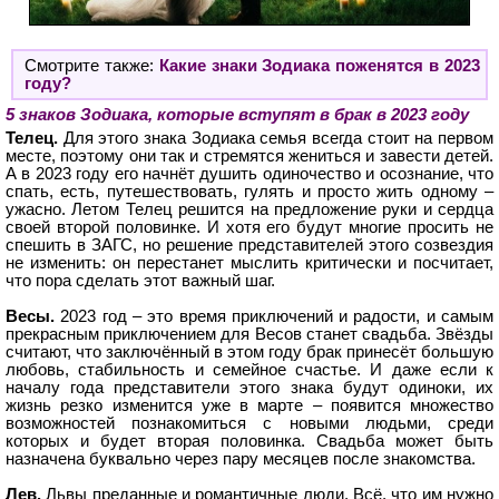
Смотрите также:
Какие знаки Зодиака поженятся в 2023
году?
5 знаков Зодиака, которые вступят в брак в 2023 году
Телец.
Для этого знака Зодиака семья всегда стоит на первом
месте, поэтому они так и стремятся жениться и завести детей.
А в 2023 году его начнёт душить одиночество и осознание, что
спать, есть, путешествовать, гулять и просто жить одному –
ужасно. Летом Телец решится на предложение руки и сердца
своей второй половинке. И хотя его будут многие просить не
спешить в ЗАГС, но решение представителей этого созвездия
не изменить: он перестанет мыслить критически и посчитает,
что пора сделать этот важный шаг.
Весы.
2023 год – это время приключений и радости, и самым
прекрасным приключением для Весов станет свадьба. Звёзды
считают, что заключённый в этом году брак принесёт большую
любовь, стабильность и семейное счастье. И даже если к
началу года представители этого знака будут одиноки, их
жизнь резко изменится уже в марте – появится множество
возможностей познакомиться с новыми людьми, среди
которых и будет вторая половинка. Свадьба может быть
назначена буквально через пару месяцев после знакомства.
Лев.
Львы преданные и романтичные люди. Всё, что им нужно