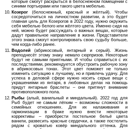
которые смогут раскрыться в белоснежном помещении с
синими портьерами или такого цвета мебелью.
Козерог
(белоснежный, красный и жёлтый). Чтобы
сосредоточиться на личностном развитии, а это будет
главная цель для Козерогов в 2022 году, нужно окружить
себя мебелью белого или жёлтого цвета. Именно сидя на
ней, можно будет рассуждать о важных вещах, которые
дадут правильное направление в жизни. Представители
этого знака смогут контролировать свою судьбу больше,
чем когда-либо ранее.
Водолей
(абрикосовый, янтарный и серый). Жизнь
преподнесёт этому знаку немало сюрпризов. Некоторые
будут не самыми приятными. И чтобы справиться с их
последствиями, рекомендуется обустроить рабочую зону
в абрикосовых тонах. Этот цвет поможет не только
изменить ситуацию к лучшему, но и привлечь удачу. Для
успеха в деловой сфере нужно носить серые вещи с
украшениями из янтаря, в любовных делах на помощь
придут янтарные браслеты – они притянут внимание
противоположного пола.
Рыбы
(алый, ванильный и миндальный). 2022 год для
Рыб будет не самым лёгким – возможны сложности в
семейных отношениях. Для их налаживания и
гармонизации в браке нужно внести некоторые
коррективы – приобрести постельное бельё цвета
ванили, развесить красные сердечки, а также постелить
рядом с кроватью ковёр миндального оттенка. Для