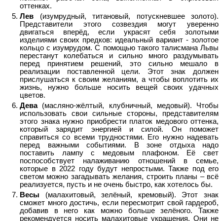
оттенках.
Лев
(изумрудный, титановый, потускневшее золото).
Представители этого созвездия могут уверенно
двигаться вперёд, если украсят себя золотыми
изделиями своих предков: идеальный вариант - золотое
кольцо с изумрудом. С помощью такого талисмана Львы
перестанут колебаться и сильно много раздумывать
перед принятием решений, это сильно мешало в
реализации поставленной цели. Этот знак должен
прислушаться к своим желаниям, а чтобы воплотить их
жизнь, нужно больше носить вещей своих удачных
цветов.
Дева
(масляно-жёлтый, клубничный, медовый). Чтобы
использовать свои сильные стороны, представителям
этого знака нужно приобрести платок медового оттенка,
который зарядит энергией и силой. Он поможет
справиться со всеми трудностями. Его нужно надевать
перед важными событиями. В зоне отдыха надо
поставить лампу с медовым плафоном. Её свет
поспособствует налаживанию отношений в семье,
которые в 2022 году будут непростыми. Также под его
светом можно загадывать желания, строить планы – всё
реализуется, пусть и не очень быстро, как хотелось бы.
Весы
(малахитовый, зелёный, кремовый). Этот знак
сможет много достичь, если пересмотрит свой гардероб,
добавив в него как можно больше зелёного. Также
рекомендуется носить малахитовые украшения. Они не