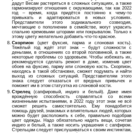
дадут Весам растеряться в сложных ситуациях, а также
гармонизируют отношения с окружающими, так как 2022
год – время, когда придётся постоянно к чему-то
привыкать и адаптироваться в новых условиях.
Представители этого зодиакального созвездия,
мечтающие о пополнении в семействе, могут украсить
спальню кремовыми шторами или покрывалом. Только к
этому цвету желательно добавить что-то красное.
Скорпион
(цвет фуксия, парма и слоновая кость).
Тяжёлый год ждёт этот знак – будут сложности с
деньгами, в отношениях со второй половинкой, а также
некоторые проблемы со здоровьем. Чтобы избежать их,
рекомендуется сделать ремонт в доме, изменив цвет
обоев на фуксию, парму или слоновую кость. Скорпион,
находясь в такой обстановке, сможет подумать и найти
выход из сложных ситуаций. Представителям этого
знака следует отказаться от вредных привычек и
поможет им в этом статуэтка из слоновой кости.
Стрелец
(сапфировый, индиго и белый). Даже имея
врождённую способность справляться со всеми
жизненными испытаниями, в 2022 году этот знак не всё
сможет решить самостоятельно. Ему понадобится
помощь друзей, знакомых и влиятельных людей, которых
можно будет расположить к себе, правильно подобрав
цвет одежды. Надо обязательно надеть вещи, сочетая
индиго и белый, а также носить украшения с сапфиром.
Стрельцам следует прислушиваться к своим инстинктам,