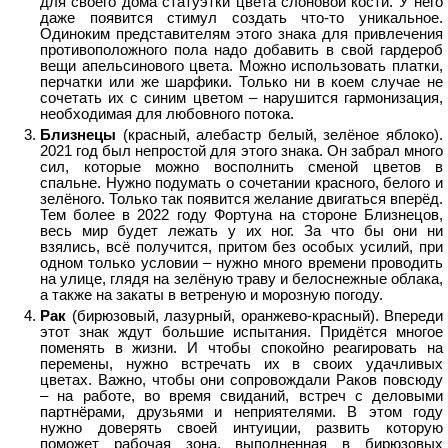
для своего дома статуэтки цвета слоновой кости. У него
даже появится стимул создать что-то уникальное.
Одиноким представителям этого знака для привлечения
противоположного пола надо добавить в свой гардероб
вещи апельсинового цвета. Можно использовать платки,
перчатки или же шарфики. Только ни в коем случае не
сочетать их с синим цветом – нарушится гармонизация,
необходимая для любовного потока.
Близнецы
(красный, алебастр белый, зелёное яблоко).
2021 год был непростой для этого знака. Он забрал много
сил, которые можно восполнить сменой цветов в
спальне. Нужно подумать о сочетании красного, белого и
зелёного. Только так появится желание двигаться вперёд.
Тем более в 2022 году Фортуна на стороне Близнецов,
весь мир будет лежать у их ног. За что бы они ни
взялись, всё получится, притом без особых усилий, при
одном только условии – нужно много времени проводить
на улице, глядя на зелёную траву и белоснежные облака,
а также на закаты в ветреную и морозную погоду.
Рак
(бирюзовый, лазурный, оранжево-красный). Впереди
этот знак ждут большие испытания. Придётся многое
поменять в жизни. И чтобы спокойно реагировать на
перемены, нужно встречать их в своих удачливых
цветах. Важно, чтобы они сопровождали Раков повсюду
– на работе, во время свиданий, встреч с деловыми
партнёрами, друзьями и неприятелями. В этом году
нужно доверять своей интуиции, развить которую
поможет рабочая зона, выполненная в бирюзовых