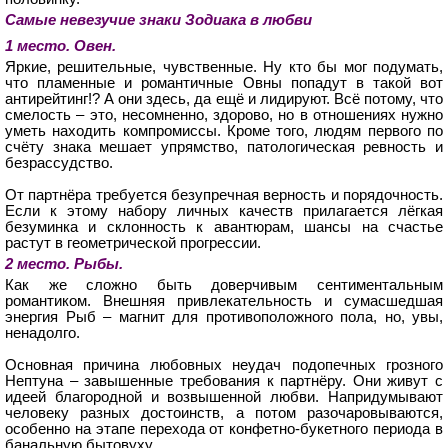
Самые невезучие знаки Зодиака в любви
1 место. Овен.
Яркие, решительные, чувственные. Ну кто бы мог подумать,
что пламенные и романтичные Овны попадут в такой вот
антирейтинг!? А они здесь, да ещё и лидируют. Всё потому, что
смелость – это, несомненно, здорово, но в отношениях нужно
уметь находить компромиссы. Кроме того, людям первого по
счёту знака мешает упрямство, патологическая ревность и
безрассудство.
От партнёра требуется безупречная верность и порядочность.
Если к этому набору личных качеств прилагается лёгкая
безуминка и склонность к авантюрам, шансы на счастье
растут в геометрической прогрессии.
2 место. Рыбы.
Как же сложно быть доверчивым сентиментальным
романтиком. Внешняя привлекательность и сумасшедшая
энергия Рыб – магнит для противоположного пола, но, увы,
ненадолго.
Основная причина любовных неудач подопечных грозного
Нептуна – завышенные требования к партнёру. Они живут с
идеей благородной и возвышенной любви. Напридумывают
человеку разных достоинств, а потом разочаровываются,
особенно на этапе перехода от конфетно-букетного периода в
банальную бытовуху.