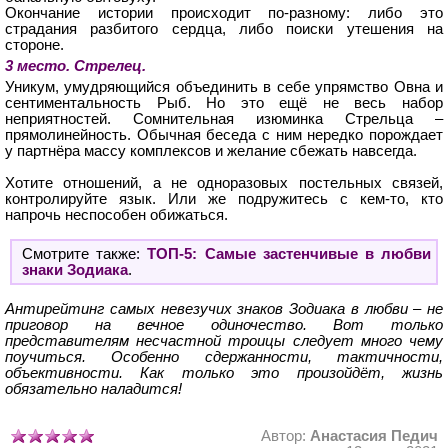
Окончание истории происходит по-разному: либо это
страдания разбитого сердца, либо поиски утешения на
стороне.
3 место. Стрелец.
Уникум, умудряющийся объединить в себе упрямство Овна и
сентиментальность Рыб. Но это ещё не весь набор
неприятностей. Сомнительная изюминка Стрельца –
прямолинейность. Обычная беседа с ним нередко порождает
у партнёра массу комплексов и желание сбежать навсегда.
Хотите отношений, а не одноразовых постельных связей,
контролируйте язык. Или же подружитесь с кем-то, кто
напрочь неспособен обижаться.
Смотрите также:
ТОП-5: Самые застенчивые в любви
знаки Зодиака
.
Антирейтинг самых невезучих знаков Зодиака в любви – не
приговор на вечное одиночество. Вот только
представителям несчастной троицы следует много чему
поучиться. Особенно сдержанности, тактичности,
объективности. Как только это произойдёт, жизнь
обязательно наладится!
Автор:
Анастасия Педич