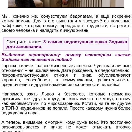
Мы, конечно же, сочувствуем бедолагам, а ещё искренне
хотим помочь. Для этого выпытали у звездочётов полезные
лайфхаки, которые помогут преодолеть трудности, встретить
своего человека и наладить личную жизнь.
Смотрите также:
3 самых недоступных знака Зодиака
для завоевания
.
Выделяем первопричину: почему некоторым знакам
Зодиака так не везёт в любви?
Гороскоп влияет на все жизненные аспекты. Чувства и личные
отношения – не исключение. Дата рождения, а следовательно,
покровительствующая стихия и знак, обуславливают
характер, способность к коммуникации, решительность,
предпочтения и другие важнейшие особенности человека.
Например, взять Львов и Козерогов, которые неизменно
притягиваются друг к другу, но жить вместе не могут, потому
как несовместимы по мировоззрению. Кстати, ни те ни другие
в ТОП-3 неудачников не попали. Просто каждому нужна более
подходящая пара.
А теперь, внимание, смотрим, кому хуже всех. Кто постоянно
разочаровывается и никак не может отыскать вторую
половинку.