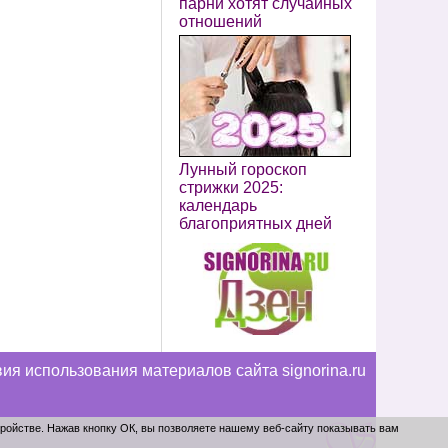
парни хотят случайных
отношений
Лунный гороскоп
стрижки 2025:
календарь
благоприятных дней
ия использования материалов сайта signorina.ru
тройстве. Нажав кнопку ОК, вы позволяете нашему веб-сайту показывать вам