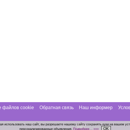
 файлов cookie
Обратная связь
Наш информер
Услов
лжая использовать наш сайт, вы разрешаете нашему сайту сохранять куки на вашем ус
OK
персонализированные объявления.
Подробнее… >>>