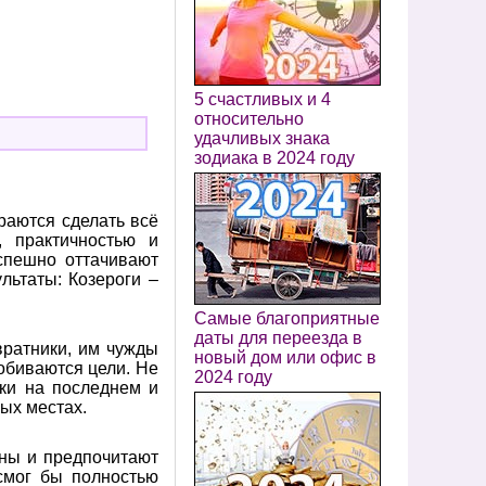
5 счастливых и 4
относительно
удачливых знака
зодиака в 2024 году
раются сделать всё
, практичностью и
спешно оттачивают
льтаты: Козероги –
Самые благоприятные
даты для переезда в
вратники, им чужды
новый дом или офис в
добиваются цели. Не
2024 году
аки на последнем и
ых местах.
мны и предпочитают
смог бы полностью