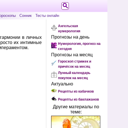
ороскопы
Сонник
Тесты онлайн
Ангельская
нумерология
Прогнозы на день
 гармонии в личных
просто их интимные
Нумерология, прогноз на
емпераментом.
сегодня
Прогнозы на месяц
Гороскоп стрижек и
причёсок на месяц
Лунный календарь
покупок на месяц
Актуально
Рецепты из кабачков
Рецепты из баклажанов
Другие материалы по
теме: