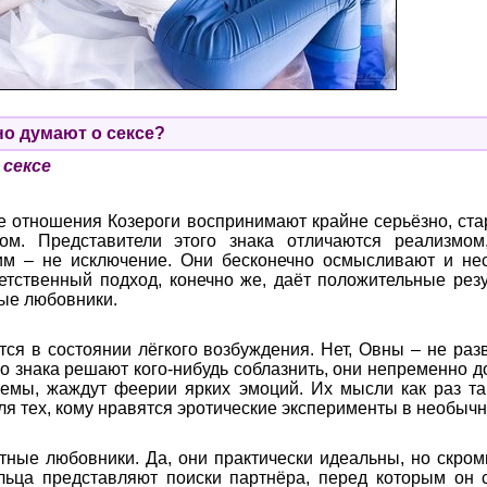
о думают о сексе?
 сексе
е отношения Козероги воспринимают крайне серьёзно, ста
ом. Представители этого знака отличаются реализмом
им – не исключение. Они бесконечно осмысливают и не
етственный подход, конечно же, даёт положительные резу
ые любовники.
ся в состоянии лёгкого возбуждения. Нет, Овны – не раз
го знака решают кого-нибудь соблазнить, они непременно 
уемы, жаждут феерии ярких эмоций. Их мысли как раз т
я тех, кому нравятся эротические эксперименты в необычн
ные любовники. Да, они практически идеальны, но скро
льца представляют поиски партнёра, перед которым он 