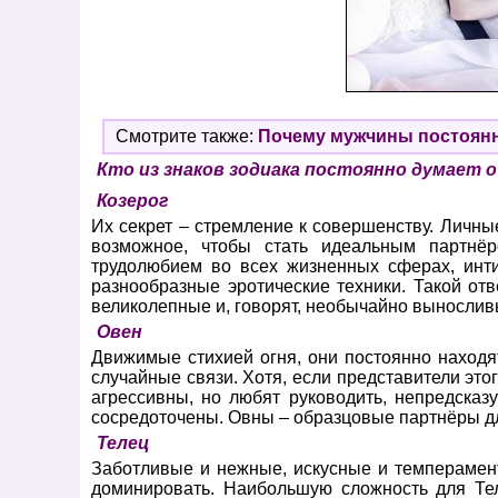
Смотрите также:
Почему мужчины постоянн
Кто из знаков зодиака постоянно думает о
Козерог
Их секрет – стремление к совершенству. Личны
возможное, чтобы стать идеальным партнёр
трудолюбием во всех жизненных сферах, инт
разнообразные эротические техники. Такой отв
великолепные и, говорят, необычайно вынослив
Овен
Движимые стихией огня, они постоянно находят
случайные связи. Хотя, если представители это
агрессивны, но любят руководить, непредсказ
сосредоточены. Овны – образцовые партнёры дл
Телец
Заботливые и нежные, искусные и темперамент
доминировать. Наибольшую сложность для Те