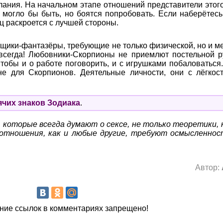
лания. На начальном этапе отношений представители этог
 могло бы быть, но боятся попробовать. Если наберётесь
ц раскроется с лучшей стороны.
щики-фантазёры, требующие не только физической, но и ме
всегда! Любовники-Скорпионы не приемлют постельной р
Чтобы и о работе поговорить, и с игрушками побаловаться.
не для Скорпионов. Деятельные личности, они с лёгкос
ячих знаков Зодиака
.
а, которые всегда думают о сексе, не только теоретики,
 отношения, как и любые другие, требуют осмысленнос
Автор:
ие ссылок в комментариях запрещено!