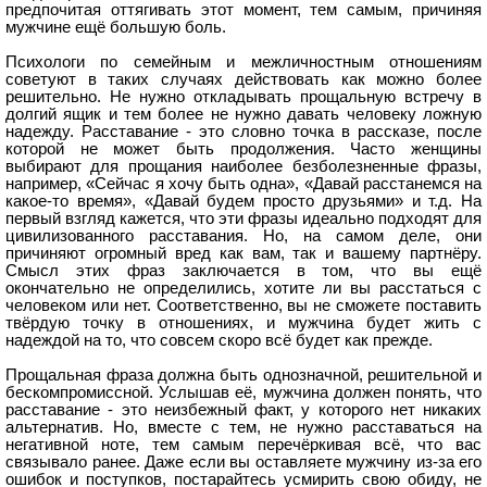
предпочитая оттягивать этот момент, тем самым, причиняя
мужчине ещё большую боль.
Психологи по семейным и межличностным отношениям
советуют в таких случаях действовать как можно более
решительно. Не нужно откладывать прощальную встречу в
долгий ящик и тем более не нужно давать человеку ложную
надежду. Расставание - это словно точка в рассказе, после
которой не может быть продолжения. Часто женщины
выбирают для прощания наиболее безболезненные фразы,
например, «Сейчас я хочу быть одна», «Давай расстанемся на
какое-то время», «Давай будем просто друзьями» и т.д. На
первый взгляд кажется, что эти фразы идеально подходят для
цивилизованного расставания. Но, на самом деле, они
причиняют огромный вред как вам, так и вашему партнёру.
Смысл этих фраз заключается в том, что вы ещё
окончательно не определились, хотите ли вы расстаться с
человеком или нет. Соответственно, вы не сможете поставить
твёрдую точку в отношениях, и мужчина будет жить с
надеждой на то, что совсем скоро всё будет как прежде.
Прощальная фраза должна быть однозначной, решительной и
бескомпромиссной. Услышав её, мужчина должен понять, что
расставание - это неизбежный факт, у которого нет никаких
альтернатив. Но, вместе с тем, не нужно расставаться на
негативной ноте, тем самым перечёркивая всё, что вас
связывало ранее. Даже если вы оставляете мужчину из-за его
ошибок и поступков, постарайтесь усмирить свою обиду, не