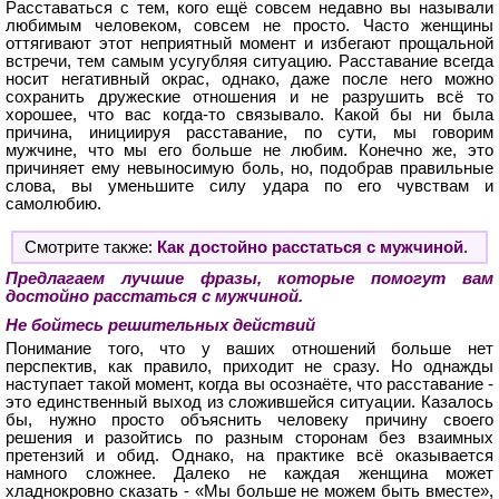
Расставаться с тем, кого ещё совсем недавно вы называли
любимым человеком, совсем не просто. Часто женщины
оттягивают этот неприятный момент и избегают прощальной
встречи, тем самым усугубляя ситуацию. Расставание всегда
носит негативный окрас, однако, даже после него можно
сохранить дружеские отношения и не разрушить всё то
хорошее, что вас когда-то связывало. Какой бы ни была
причина, инициируя расставание, по сути, мы говорим
мужчине, что мы его больше не любим. Конечно же, это
причиняет ему невыносимую боль, но, подобрав правильные
слова, вы уменьшите силу удара по его чувствам и
самолюбию.
Смотрите также:
Как достойно расстаться с мужчиной
.
Предлагаем лучшие фразы, которые помогут вам
достойно расстаться с мужчиной.
Не бойтесь решительных действий
Понимание того, что у ваших отношений больше нет
перспектив, как правило, приходит не сразу. Но однажды
наступает такой момент, когда вы осознаёте, что расставание -
это единственный выход из сложившейся ситуации. Казалось
бы, нужно просто объяснить человеку причину своего
решения и разойтись по разным сторонам без взаимных
претензий и обид. Однако, на практике всё оказывается
намного сложнее. Далеко не каждая женщина может
хладнокровно сказать - «Мы больше не можем быть вместе»,