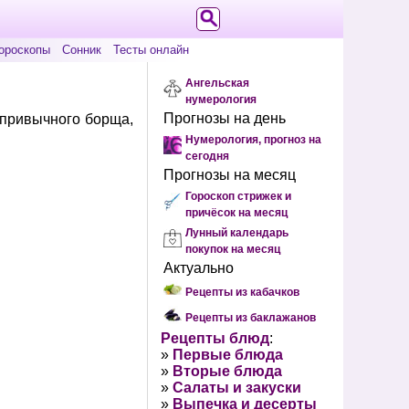
ороскопы
Сонник
Тесты онлайн
Ангельская
нумерология
Прогнозы на день
 привычного борща,
Нумерология, прогноз на
сегодня
Прогнозы на месяц
Гороскоп стрижек и
причёсок на месяц
Лунный календарь
покупок на месяц
Актуально
Рецепты из кабачков
Рецепты из баклажанов
Рецепты блюд
:
»
Первые блюда
»
Вторые блюда
»
Салаты и закуски
»
Выпечка и десерты