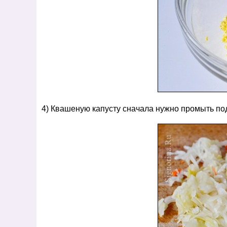
4) Квашеную капусту сначала нужно промыть по