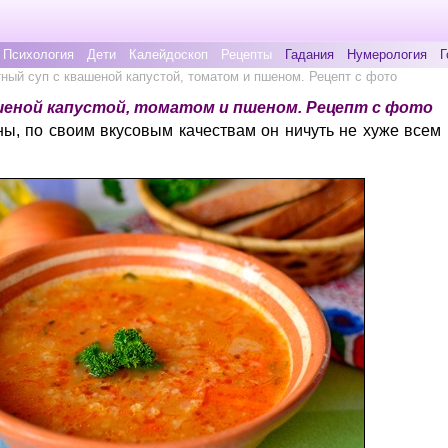
Психология
Дети
Калейдоскоп
Рецепты
Гадания
Нумерология
Г
тный суп с квашеной капустой, томатом и пшеном. Рецепт с фото
ашеной капустой, томатом и пшеном. Рецепт с фото
ны, по своим вкусовым качествам он ничуть не хуже всем