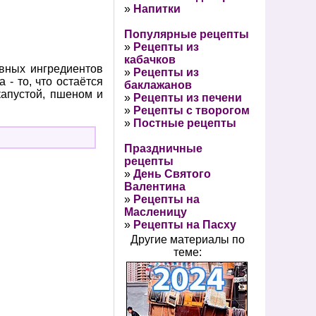
»
Напитки
Популярные рецепты
»
Рецепты из
кабачков
овных ингредиентов
»
Рецепты из
- то, что остаётся
баклажанов
капустой, пшеном и
»
Рецепты из печени
»
Рецепты с творогом
»
Постные рецепты
Праздничные
рецепты
»
День Святого
Валентина
»
Рецепты на
Масленицу
»
Рецепты на Пасху
Другие материалы по
теме: