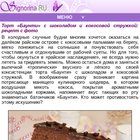
Торт «Баунти» с шоколадом и кокосовой стружкой:
рецепт с фото
В холодные скучные будни многим хочется оказаться на
далёком райском острове с кокосовыми пальмами на берегу,
мягко понежиться на солнышке и почувствовать себя
счастливым и отдохнувшим от рабочей суеты. Но для того,
чтобы окунуться в «райское наслаждение», не всегда нужно
лететь за тридевять земель. Можно остаться дома и заняться
выпечкой «тропически» вкусного и лёгкого по своей
консистенции торта «Баунти» с шоколадом и кокосовой
стружкой. В воображении сразу возникает картина
потрясающе манящего кулинарного шедевра, в котором
воздушная мякоть кокоса, покрытая ароматными
шоколадными коржами, напоминает вкус тающих во рту
знаменитых батончиков «Баунти». Кто может противостоять
этому искушению?