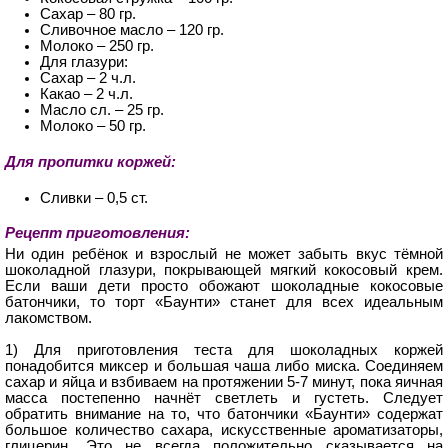
Сахар – 80 гр.
Сливочное масло – 120 гр.
Молоко – 250 гр.
Для глазури:
Сахар – 2 ч.л.
Какао – 2 ч.л.
Масло сл. – 25 гр.
Молоко – 50 гр.
Для пропитки коржей:
Сливки – 0,5 ст.
Рецепт приготовления:
Ни один ребёнок и взрослый не может забыть вкус тёмной
шоколадной глазури, покрывающей мягкий кокосовый крем.
Если ваши дети просто обожают шоколадные кокосовые
батончики, то торт «Баунти» станет для всех идеальным
лакомством.
1) Для приготовления теста для шоколадных коржей
понадобится миксер и большая чаша либо миска. Соединяем
сахар и яйца и взбиваем на протяжении 5-7 минут, пока яичная
масса постепенно начнёт светлеть и густеть. Следует
обратить внимание на то, что батончики «Баунти» содержат
большое количество сахара, искусственные ароматизаторы,
глицерин. Это не всегда положительно сказывается на