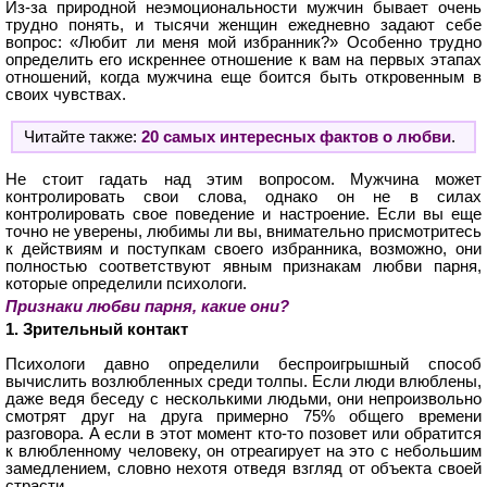
Из-за природной неэмоциональности мужчин бывает очень
трудно понять, и тысячи женщин ежедневно задают себе
вопрос: «Любит ли меня мой избранник?» Особенно трудно
определить его искреннее отношение к вам на первых этапах
отношений, когда мужчина еще боится быть откровенным в
своих чувствах.
Читайте также:
20 самых интересных фактов о любви
.
Не стоит гадать над этим вопросом. Мужчина может
контролировать свои слова, однако он не в силах
контролировать свое поведение и настроение. Если вы еще
точно не уверены, любимы ли вы, внимательно присмотритесь
к действиям и поступкам своего избранника, возможно, они
полностью соответствуют явным признакам любви парня,
которые определили психологи.
Признаки любви парня, какие они?
1. Зрительный контакт
Психологи давно определили беспроигрышный способ
вычислить возлюбленных среди толпы. Если люди влюблены,
даже ведя беседу с несколькими людьми, они непроизвольно
смотрят друг на друга примерно 75% общего времени
разговора. А если в этот момент кто-то позовет или обратится
к влюбленному человеку, он отреагирует на это с небольшим
замедлением, словно нехотя отведя взгляд от объекта своей
страсти.