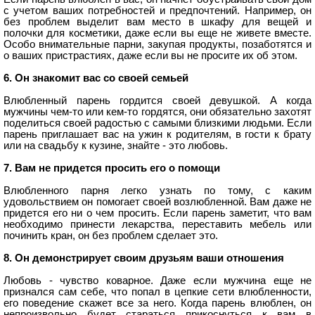
с учетом ваших потребностей и предпочтений. Например, он
без проблем выделит вам место в шкафу для вещей и
полочки для косметики, даже если вы еще не живете вместе.
Особо внимательные парни, закупая продукты, позаботятся и
о ваших пристрастиях, даже если вы не просите их об этом.
6. Он знакомит вас со своей семьей
Влюбленный парень гордится своей девушкой. А когда
мужчины чем-то или кем-то гордятся, они обязательно захотят
поделиться своей радостью с самыми близкими людьми. Если
парень приглашает вас на ужин к родителям, в гости к брату
или на свадьбу к кузине, знайте - это любовь.
7. Вам не придется просить его о помощи
Влюбленного парня легко узнать по тому, с каким
удовольствием он помогает своей возлюбленной. Вам даже не
придется его ни о чем просить. Если парень заметит, что вам
необходимо принести лекарства, переставить мебель или
починить кран, он без проблем сделает это.
8. Он демонстрирует своим друзьям ваши отношения
Любовь - чувство коварное. Даже если мужчина еще не
признался сам себе, что попал в цепкие сети влюбленности,
его поведение скажет все за него. Когда парень влюблен, он
непроизвольно будет стараться прикоснуться к вам в