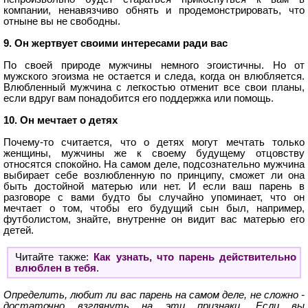
компании, ненавязчиво обнять и продемонстрировать, что
отныне вы не свободны.
9. Он жертвует своими интересами ради вас
По своей природе мужчины немного эгоистичны. Но от
мужского эгоизма не остается и следа, когда он влюбляется.
Влюбленный мужчина с легкостью отменит все свои планы,
если вдруг вам понадобится его поддержка или помощь.
10. Он мечтает о детях
Почему-то считается, что о детях могут мечтать только
женщины, мужчины же к своему будущему отцовству
относятся спокойно. На самом деле, подсознательно мужчина
выбирает себе возлюбленную по принципу, сможет ли она
быть достойной матерью или нет. И если ваш парень в
разговоре с вами будто бы случайно упоминает, что он
мечтает о том, чтобы его будущий сын был, например,
футболистом, знайте, внутренне он видит вас матерью его
детей.
Читайте также:
Как узнать, что парень действительно
влюблен в тебя
.
Определить, любит ли вас парень на самом деле, не сложно -
достаточно взглянуть на эти признаки. Если вы