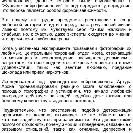
исследование, данные которого были опубликованы в
"Журнале нейрофизиологии" и подтверждают утверждение,
что любовь является особой формой зависимости.
Вот почему так трудно преодолеть расставание в конце
любовной истории и идти вперед, навстречу новой жизни.
Именно поэтому мы чувствуем себя такими жалкими и
слабыми, но, к счастью, даже эксперты сходятся во мнении,
что время лечит любовные раны.
Когда участникам эксперимента показывали фотографии их
любимых, центральный покровный отдел мозга, отвечающий
за мотивацию и вознаграждение, насыщался допамином -
веществом, которое выделяется в кровь человека во время
удовольствий, таких как занятие любовью, поедание
шоколада или прием наркотиков.
Исследователи под руководством нейропсихолога Артура
Арона проанализировали реакцию мозга влюбленных с
помощью томографии и установили, что начало любовной
лихорадки действует на людей подобно дозе кокаина или
большому количеству съеденного шоколада.
Неудивительно, что расставание, подобно детоксикации
организма от кокаина, активирует те же области мозга,
которые задействуются при зависимости. Эти данные также
помогают объяснить, почему эмоции и поведение, связанные с
разрывом отношений, такие как отчаяние, депрессия и