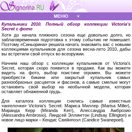
Купальники 2010. Полный обзор коллекции Victoria’s
Secret с фото
Хотя до начала пляжного сезона еще довольно долго, но
заблаговременная подготовка к этому событию не помешает.
Поэтому «Синьорина» решила начать знакомить вас с новыми
коллекциями купальников для сезона весна-лето 2010, дабы
вы встретили свой отпуск во всеоружии.
Начнем наш обзор с коллекции купальников от Victoria’s
Secret, которая скоро появится в продаже. Как вы можете
видеть на фото, выбор поистине огромен. Вы можете
приобрести бикини или закрытый купальник самых
разнообразных расцветок и фасонов, а самые смелые могут
остановить свой выбор на необычной модели, которая
оставляет обнаженной грудь.
Для каталога коллекции снялись самые известные
«ангелочки» Victoria’s Secret: Мариса Миллер (Marisa Miller),
Миранда Керр (Miranda Kerr), Алессандра Амброзио
(Alessandra Ambrosio), Линдсей Эллингтон (Lindsay Ellington) и
новое лицо марки – Кендис Свейнпоэл (Candice Swanepoel).