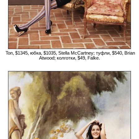
Toп, $1345, юбка, $1035, Stella McCartney; туфли, $540, Brian
Atwood; колготки, $49, Falke.