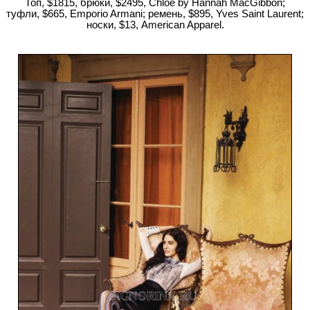
Топ, $1815, брюки, $2495, Chloé by Hannah MacGibbon;
туфли, $665, Emporio Armani; ремень, $895, Yves Saint Laurent;
носки, $13, American Apparel.