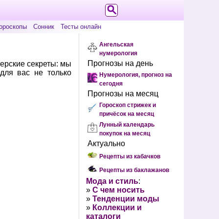
ороскопы
Сонник
Тесты онлайн
Ангельская
нумерология
Прогнозы на день
ерские секреты: мы
для вас не только
Нумерология, прогноз на
сегодня
Прогнозы на месяц
Гороскоп стрижек и
причёсок на месяц
Лунный календарь
покупок на месяц
Актуально
Рецепты из кабачков
Рецепты из баклажанов
Мода и стиль
:
»
С чем носить
»
Тенденции моды
»
Коллекции и
каталоги