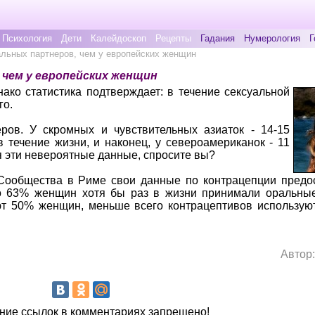
Психология
Дети
Калейдоскоп
Рецепты
Гадания
Нумерология
Г
альных партнеров, чем у европейских женщин
 чем у европейских женщин
ако статистика подтверждает: в течение сексуальной
го.
ров. У скромных и чувствительных азиаток - 14-15
 течение жизни, и наконец, у североамериканок - 11
 эти невероятные данные, спросите вы?
 Сообщества в Риме свои данные по контрацепции предо
то 63% женщин хотя бы раз в жизни принимали оральные
т 50% женщин, меньше всего контрацептивов используют
Автор
ие ссылок в комментариях запрещено!