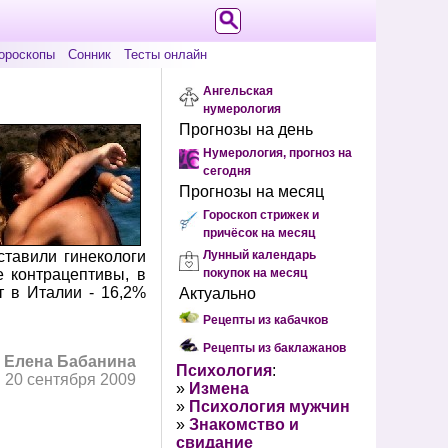
ороскопы
Сонник
Тесты онлайн
Ангельская
нумерология
Прогнозы на день
Нумерология, прогноз на
сегодня
Прогнозы на месяц
Гороскоп стрижек и
причёсок на месяц
ставили гинекологи
Лунный календарь
 контрацептивы, в
покупок на месяц
 в Италии - 16,2%
Актуально
Рецепты из кабачков
Рецепты из баклажанов
:
Елена Бабанина
Психология
:
20 сентября 2009
»
Измена
»
Психология мужчин
»
Знакомство и
свидание