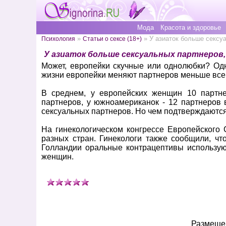
Мода
Красота и здоровье
»
» У азиаток больше сексу
Психология
Статьи о сексе (18+)
У азиаток больше сексуальных партнеров,
Может, европейки скучные или однолюбки? Одн
жизни европейки меняют партнеров меньше все
В среднем, у европейских женщин 10 партне
партнеров, у южноамериканок - 12 партнеров в
сексуальных партнеров. Но чем подтверждаются
На гинекологическом конгрессе Европейского
разных стран. Гинекологи также сообщили, ч
Голландии оральные контрацептивы использую
женщин.
Размещен