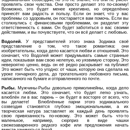
проявлять свои чувства. Они просто делают это по-своему!
Возможно, это будет менее креативно, но определённо
принесёт вам радость и пользу. Если он знает, что у вас
проблемы со здоровьем, он постарается вам помочь. Если вы
столкнулись с финансовыми проблемами, он разделит эту
ответственность с вами. Он будет заботиться о вас своими
действиями, и вы почувствуете, что он всё делает с любовью.
Водолей.
У представителей этого знака Зодиака своё
представление о том, что такое романтика: они
изобретательны, когда дело касается любви и отношений. Это
означает, что Водолей может придумывать самые странные
идеи, показывая вам свою нелепую, но уязвимую сторону. Это
невероятно ценно, ведь он её редко раскрывает на публике!
Это может быть что угодно: от чаши, которую она сделала на
уроке гончарного дела, до трогательного любовного письма,
написанного на бумаге и отправленного по почте.
Рыбы.
Мужчины-Рыбы довольно прямолинейны, когда дело
касается любви. Это означает, что будет легко узнать,
влюблён ли в вас парень – он будет в восторге от всего, что
вы делаете! Влюблённые парни этого зодиакального
созвездия становятся глубоко эмоциональными, а их
творческая натура заставляет их каждый день проявлять
свою привязанность по-новому. Это может быть что-то
маленькое, например, сюрприз в виде чашки
свежезаваренного редкого кофе или предложения начать
вместе заниматься йогой.