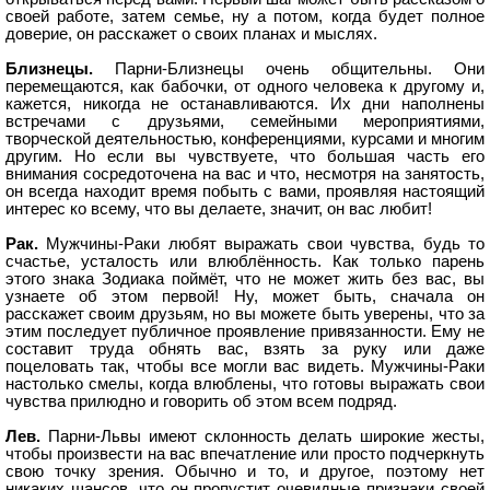
своей работе, затем семье, ну а потом, когда будет полное
доверие, он расскажет о своих планах и мыслях.
Близнецы.
Парни-Близнецы очень общительны. Они
перемещаются, как бабочки, от одного человека к другому и,
кажется, никогда не останавливаются. Их дни наполнены
встречами с друзьями, семейными мероприятиями,
творческой деятельностью, конференциями, курсами и многим
другим. Но если вы чувствуете, что большая часть его
внимания сосредоточена на вас и что, несмотря на занятость,
он всегда находит время побыть с вами, проявляя настоящий
интерес ко всему, что вы делаете, значит, он вас любит!
Рак.
Мужчины-Раки любят выражать свои чувства, будь то
счастье, усталость или влюблённость. Как только парень
этого знака Зодиака поймёт, что не может жить без вас, вы
узнаете об этом первой! Ну, может быть, сначала он
расскажет своим друзьям, но вы можете быть уверены, что за
этим последует публичное проявление привязанности. Ему не
составит труда обнять вас, взять за руку или даже
поцеловать так, чтобы все могли вас видеть. Мужчины-Раки
настолько смелы, когда влюблены, что готовы выражать свои
чувства прилюдно и говорить об этом всем подряд.
Лев.
Парни-Львы имеют склонность делать широкие жесты,
чтобы произвести на вас впечатление или просто подчеркнуть
свою точку зрения. Обычно и то, и другое, поэтому нет
никаких шансов, что он пропустит очевидные признаки своей