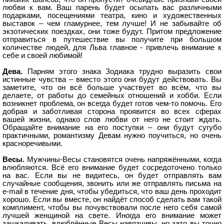
любви к вам. Ваш парень будет осыпать вас различными
подарками, посещениями театра, кино и художественных
выставок – чем гламурнее, тем лучше! И не забывайте об
экзотических поездках, они тоже будут. Притом предложение
отправиться в путешествие вы получите при большом
количестве людей, для Льва главное - привлечь внимание к
себе и своей любимой!
Дева.
Парням этого знака Зодиака трудно выразить свои
истинные чувства – вместо этого они будут действовать. Вы
заметите, что он всё больше участвует во всём, что вы
делаете, от работы до семейных отношений и хобби. Если
возникнет проблема, он всегда будет готов чем-то помочь. Его
добрая и заботливая сторона проявится во всех сферах
вашей жизни, однако слов любви от него не стоит ждать.
Обращайте внимание на его поступки – они будут сугубо
практичными, романтизму Девам нужно поучиться, но очень
красноречивыми.
Весы.
Мужчины-Весы становятся очень напряжёнными, когда
влюбляются. Всё его внимание будет сосредоточено только
на вас. Если вы не видитесь, он будет отправлять вам
случайные сообщения, звонить или же отправлять письма на
e-mail в течение дня, чтобы убедиться, что ваш день проходит
хорошо. Если вы вместе, он найдёт способ сделать вам такой
комплимент, чтобы вы почувствовали после него себя самой
лучшей женщиной на свете. Иногда его внимание может
зашкаливать, влюблённые Весы навязчивы, но зато вы точно