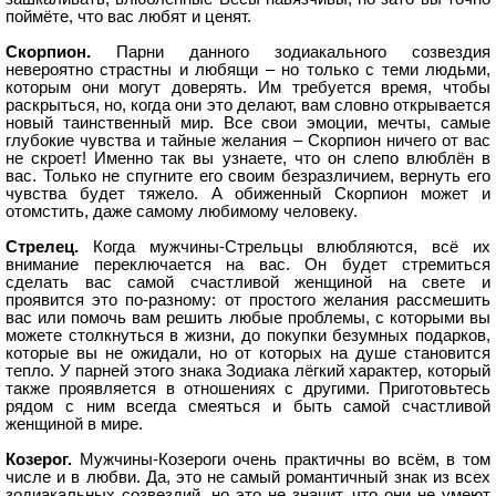
поймёте, что вас любят и ценят.
Скорпион.
Парни данного зодиакального созвездия
невероятно страстны и любящи – но только с теми людьми,
которым они могут доверять. Им требуется время, чтобы
раскрыться, но, когда они это делают, вам словно открывается
новый таинственный мир. Все свои эмоции, мечты, самые
глубокие чувства и тайные желания – Скорпион ничего от вас
не скроет! Именно так вы узнаете, что он слепо влюблён в
вас. Только не спугните его своим безразличием, вернуть его
чувства будет тяжело. А обиженный Скорпион может и
отомстить, даже самому любимому человеку.
Стрелец.
Когда мужчины-Стрельцы влюбляются, всё их
внимание переключается на вас. Он будет стремиться
сделать вас самой счастливой женщиной на свете и
проявится это по-разному: от простого желания рассмешить
вас или помочь вам решить любые проблемы, с которыми вы
можете столкнуться в жизни, до покупки безумных подарков,
которые вы не ожидали, но от которых на душе становится
тепло. У парней этого знака Зодиака лёгкий характер, который
также проявляется в отношениях с другими. Приготовьтесь
рядом с ним всегда смеяться и быть самой счастливой
женщиной в мире.
Козерог.
Мужчины-Козероги очень практичны во всём, в том
числе и в любви. Да, это не самый романтичный знак из всех
зодиакальных созвездий, но это не значит, что они не умеют