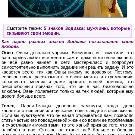
Смотрите также:
5 знаков Зодиака: мужчины, которые
скрывают свои эмоции.
Как парни разных знаков Зодиака показывают свою
любовь
Овен.
Овны довольно упрямы. Возможно, вы заметили, что
ваш парень любит всё делать сам и, даже если он не эксперт,
он всё равно найдёт в сети мастер-класс и попробует
самостоятельно выполнить задание или решить задачу! И это
касается всего, так как Овны никому не доверяют. Поэтому,
если он начал рассказывать о своих мечтах и стремлениях,
спрашивать мнения и даже просить вашей помощи, это
безошибочный признак того, что он в вас безоговорочно
влюблён. Овен полагается только на тех людей, которые ему
дороги больше всего.
Телец.
Парни-Тельцы довольно замкнуты, когда дело
касается отношений или пускания новых людей в свою жизнь.
Если вы чувствуете, что он начал открываться вам, позволяя
стать частью его повседневной жизни со всеми её проблемами
и счастливыми моментами, то это явный признак того, что он
влюблён в вас. Отныне он станет всё больше и больше
открываться перед вами. Первый шаг может быть рассказом о