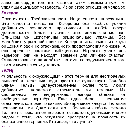
завоевав сердце того, кто казался таким важным и нужным,
упрямцы ощущают усталость. Из-за этого отношения увядают.
Козерог
Практичность. Требовательность. Нацеленность на результат.
Эти качества позволяют Козерогам без особых усилий
добиваться желаемого практически в любой сфере
деятельности. Только в личных отношениях они мешают.
Слишком уж щепетильны рациональные упрямцы. Без
малейших угрызений совести Козероги исключают из круга
общения людей, не отвечающих их представлениям о жизни. А
ещё вредные рогатики амбициозны. Нередко, увлёкшись
карьерой, они не находят времени для личного счастья.
Откладывают его на далёкое «потом», не задумываясь о том,
что его может и не случиться.
Телец
«Лояльность к окружающим» - этот термин для несгибаемых
рыцарей и железных леди просто не существует. Подобно
Овнам, Тельцы целеустремлённы, более того, любят
добиваться желаемого стремительными темпами. Их
«половинки» не выдерживают напора, сбегают от
амбициозных партнёров. Ещё одна беда – неприятие
отношений, которые по каким-либо причинам кажутся Тельцам
неправильными. Даже если это – большая любовь. Немало
Тельцов в преклонном возрасте остаются одиночками или же
рядом с теми, кто регулярно проверяет на прочность их
безграничное терпение. Кто знает, что лучше?