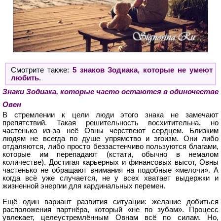
Смотрите также:
5 знаков Зодиака, которые не умеют
любить
.
Знаки Зодиака, которые часто остаются в одиночестве
Овен
В стремлении к цели люди этого знака не замечают
препятствий. Такая решительность восхитительна, но
частенько из-за неё Овны черствеют сердцем. Близким
людям не всегда по душе упрямство и эгоизм. Они либо
отдаляются, либо просто беззастенчиво пользуются благами,
которые им перепадают (кстати, обычно в немалом
количестве). Достигая карьерных и финансовых высот, Овны
частенько не обращают внимания на подобные «мелочи». А
когда всё уже случается, не у всех хватает выдержки и
жизненной энергии для кардинальных перемен.
Ещё один вариант развития ситуации: желание добиться
расположения партнёра, который «не по зубам». Процесс
увлекает, целеустремлённым Овнам всё по силам. Но,