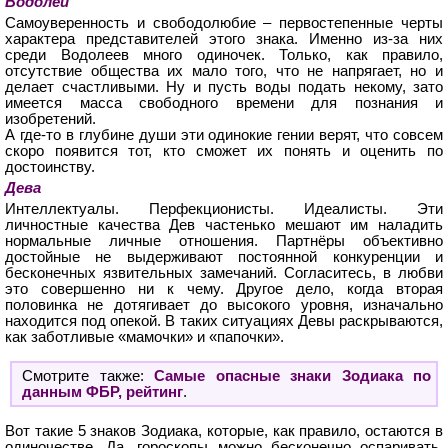
Водолей
Самоуверенность и свободолюбие – первостепенные черты
характера представителей этого знака. Именно из-за них
среди Водолеев много одиночек. Только, как правило,
отсутствие общества их мало того, что не напрягает, но и
делает счастливыми. Ну и пусть воды подать некому, зато
имеется масса свободного времени для познания и
изобретений.
А где-то в глубине души эти одинокие гении верят, что совсем
скоро появится тот, кто сможет их понять и оценить по
достоинству.
Дева
Интеллектуалы. Перфекционисты. Идеалисты. Эти
личностные качества Дев частенько мешают им наладить
нормальные личные отношения. Партнёры объективно
достойные не выдерживают постоянной конкуренции и
бесконечных язвительных замечаний. Согласитесь, в любви
это совершенно ни к чему. Другое дело, когда вторая
половинка не дотягивает до высокого уровня, изначально
находится под опекой. В таких ситуациях Девы раскрываются,
как заботливые «мамочки» и «папочки».
Смотрите также:
Самые опасные знаки Зодиака по
данным ФБР, рейтинг
.
Вот такие 5 знаков Зодиака, которые, как правило, остаются в
одиночестве. Да, гороскопы можно бесконечно оспаривать.